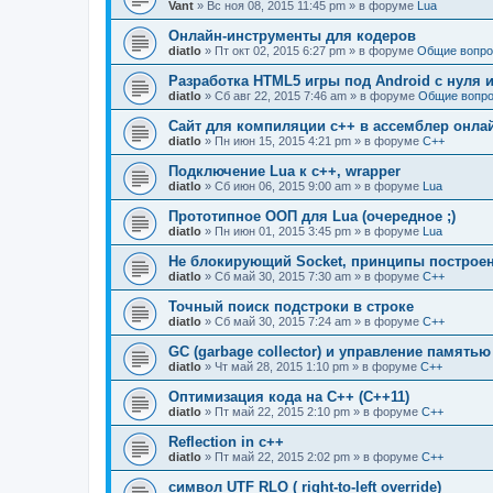
Vant
» Вс ноя 08, 2015 11:45 pm » в форуме
Lua
Онлайн-инструменты для кодеров
diatlo
» Пт окт 02, 2015 6:27 pm » в форуме
Общие вопро
Разработка HTML5 игры под Android с нуля и
diatlo
» Сб авг 22, 2015 7:46 am » в форуме
Общие вопро
Сайт для компиляции c++ в ассемблер онла
diatlo
» Пн июн 15, 2015 4:21 pm » в форуме
C++
Подключение Lua к c++, wrapper
diatlo
» Сб июн 06, 2015 9:00 am » в форуме
Lua
Прототипное ООП для Lua (очередное ;)
diatlo
» Пн июн 01, 2015 3:45 pm » в форуме
Lua
Не блокирующий Socket, принципы построе
diatlo
» Сб май 30, 2015 7:30 am » в форуме
C++
Точный поиск подстроки в строке
diatlo
» Сб май 30, 2015 7:24 am » в форуме
C++
GC (garbage collector) и управление памятью
diatlo
» Чт май 28, 2015 1:10 pm » в форуме
C++
Оптимизация кода на C++ (C++11)
diatlo
» Пт май 22, 2015 2:10 pm » в форуме
C++
Reflection in с++
diatlo
» Пт май 22, 2015 2:02 pm » в форуме
C++
символ UTF RLO ( right-to-left override)