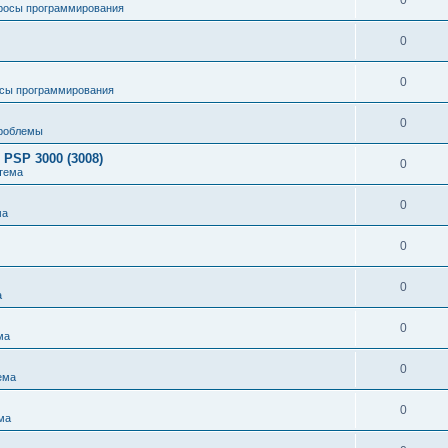
0
росы программирования
0
0
сы программирования
0
роблемы
 PSP 3000 (3008)
0
тема
0
ма
0
0
а
0
ма
0
ема
0
ма