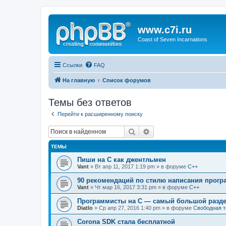
www.c7i.ru
Coast of Seven Incarnations
Ссылки
FAQ
На главную
Список форумов
Темы без ответов
Перейти к расширенному поиску
Поиск
Расширенный поиск
ТЕМЫ
Пиши на C как джентльмен
Vant
» Вт апр 11, 2017 1:19 pm » в форуме
C++
90 рекомендаций по стилю написания прогр
Vant
» Чт мар 16, 2017 3:31 pm » в форуме
C++
Программисты на C — самый большой разде
Diatlo
» Ср апр 27, 2016 1:40 pm » в форуме
Свободная 
Corona SDK стала бесплатной