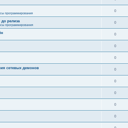
0
сы программирования
 до релиза
0
сы программирования
йн
0
0
0
ния сетевых демонов
0
0
0
0
0