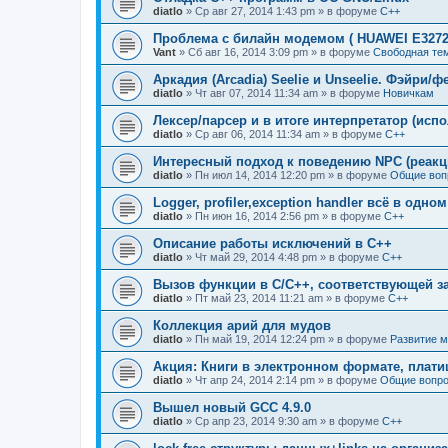
diatlo
» Ср авг 27, 2014 1:43 pm » в форуме
C++
Проблема с билайн модемом ( HUAWEI E3272
Vant
» Сб авг 16, 2014 3:09 pm » в форуме
Свободная те
Аркадия (Arcadia) Seelie и Unseelie. Фэйри/ф
diatlo
» Чт авг 07, 2014 11:34 am » в форуме
Новичкам
Лексер/парсер и в итоге интерпретатор (исп
diatlo
» Ср авг 06, 2014 11:34 am » в форуме
C++
Интересный подход к поведению NPC (реакц
diatlo
» Пн июл 14, 2014 12:20 pm » в форуме
Общие воп
Logger, profiler,exception handler всё в одно
diatlo
» Пн июн 16, 2014 2:56 pm » в форуме
C++
Описание работы исключений в C++
diatlo
» Чт май 29, 2014 4:48 pm » в форуме
C++
Вызов функции в C/C++, соответствующей з
diatlo
» Пт май 23, 2014 11:21 am » в форуме
C++
Коллекция арий для мудов
diatlo
» Пн май 19, 2014 12:24 pm » в форуме
Развитие 
Акция: Книги в электронном формате, плат
diatlo
» Чт апр 24, 2014 2:14 pm » в форуме
Общие вопро
Вышел новый GCC 4.9.0
diatlo
» Ср апр 23, 2014 9:30 am » в форуме
C++