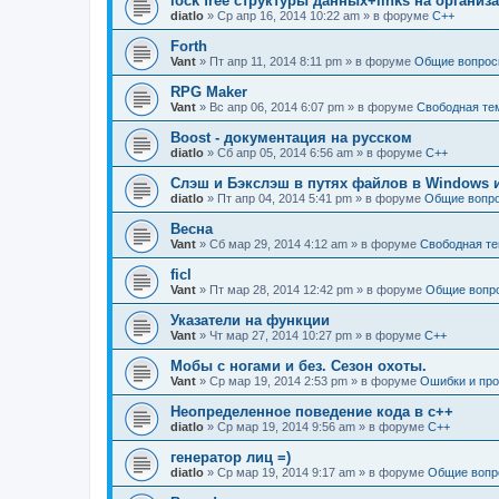
lock free структуры данных+links на органи
diatlo
» Ср апр 16, 2014 10:22 am » в форуме
C++
Forth
Vant
» Пт апр 11, 2014 8:11 pm » в форуме
Общие вопрос
RPG Maker
Vant
» Вс апр 06, 2014 6:07 pm » в форуме
Свободная те
Boost - документация на русском
diatlo
» Сб апр 05, 2014 6:56 am » в форуме
C++
Слэш и Бэкслэш в путях файлов в Windows и
diatlo
» Пт апр 04, 2014 5:41 pm » в форуме
Общие вопр
Весна
Vant
» Сб мар 29, 2014 4:12 am » в форуме
Свободная т
ficl
Vant
» Пт мар 28, 2014 12:42 pm » в форуме
Общие вопр
Указатели на функции
Vant
» Чт мар 27, 2014 10:27 pm » в форуме
C++
Мобы с ногами и без. Сезон охоты.
Vant
» Ср мар 19, 2014 2:53 pm » в форуме
Ошибки и пр
Неопределенное поведение кода в c++
diatlo
» Ср мар 19, 2014 9:56 am » в форуме
C++
генератор лиц =)
diatlo
» Ср мар 19, 2014 9:17 am » в форуме
Общие вопр