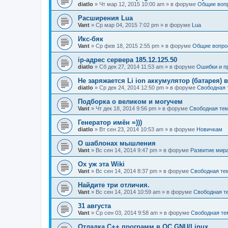
diatlo
» Чт мар 12, 2015 10:00 am » в форуме
Общие воп
Расширения Lua
Vant
» Ср мар 04, 2015 7:02 pm » в форуме
Lua
Икс-бяк
Vant
» Ср фев 18, 2015 2:55 pm » в форуме
Общие вопро
ip-адрес сервера 185.12.125.50
diatlo
» Сб дек 27, 2014 11:53 am » в форуме
Ошибки и п
Не заряжается Li ion аккумулятор (батарея) в
diatlo
» Ср дек 24, 2014 12:50 pm » в форуме
Свободная 
Подборка о великом и могучем
Vant
» Чт дек 18, 2014 9:56 pm » в форуме
Свободная те
Генератор имён =)))
diatlo
» Вт сен 23, 2014 10:53 am » в форуме
Новичкам
О шаблонах мышления
Vant
» Вс сен 14, 2014 9:47 pm » в форуме
Развитие мир
Ох уж эта Wiki
Vant
» Вс сен 14, 2014 8:37 pm » в форуме
Свободная те
Найдите три отличия.
Vant
» Вс сен 14, 2014 10:59 am » в форуме
Свободная т
31 августа
Vant
» Ср сен 03, 2014 9:58 am » в форуме
Свободная те
Отладка C++ программ в ОС GNU/Linux