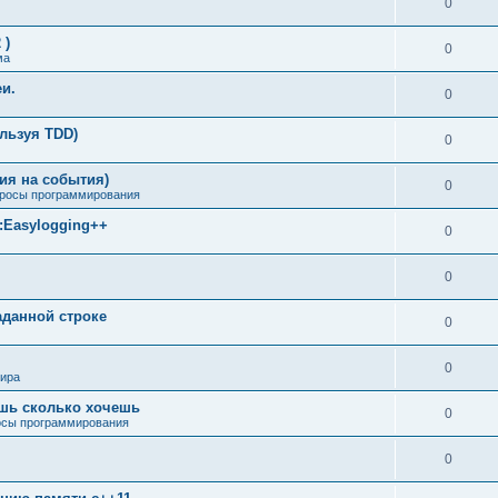
0
 )
0
ма
еи.
0
ользуя TDD)
0
ия на события)
0
росы программирования
м:Easylogging++
0
0
аданной строке
0
0
мира
ишь сколько хочешь
0
сы программирования
0