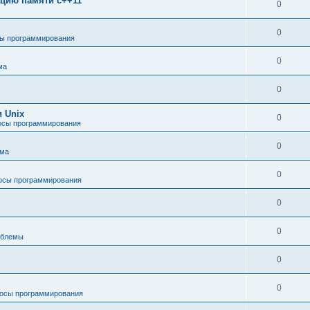
зацию памяти c++11
0
0
ы программирования
0
ма
0
 Unix
0
осы программирования
0
ема
0
осы программирования
0
0
облемы
0
0
осы программирования