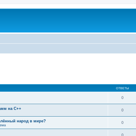
ОТВЕТЫ
0
амм на C++
0
лённый народ в мире?
0
тема
0