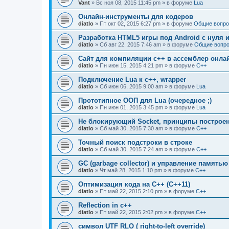
Vant
» Вс ноя 08, 2015 11:45 pm » в форуме
Lua
Онлайн-инструменты для кодеров
diatlo
» Пт окт 02, 2015 6:27 pm » в форуме
Общие вопро
Разработка HTML5 игры под Android с нуля и
diatlo
» Сб авг 22, 2015 7:46 am » в форуме
Общие вопро
Сайт для компиляции c++ в ассемблер онла
diatlo
» Пн июн 15, 2015 4:21 pm » в форуме
C++
Подключение Lua к c++, wrapper
diatlo
» Сб июн 06, 2015 9:00 am » в форуме
Lua
Прототипное ООП для Lua (очередное ;)
diatlo
» Пн июн 01, 2015 3:45 pm » в форуме
Lua
Не блокирующий Socket, принципы построе
diatlo
» Сб май 30, 2015 7:30 am » в форуме
C++
Точный поиск подстроки в строке
diatlo
» Сб май 30, 2015 7:24 am » в форуме
C++
GC (garbage collector) и управление памятью
diatlo
» Чт май 28, 2015 1:10 pm » в форуме
C++
Оптимизация кода на C++ (C++11)
diatlo
» Пт май 22, 2015 2:10 pm » в форуме
C++
Reflection in с++
diatlo
» Пт май 22, 2015 2:02 pm » в форуме
C++
символ UTF RLO ( right-to-left override)