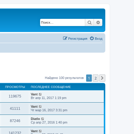
Поиск
Расширенный по
Регистрация
Вход
1
2
След.
Найдено 100 результатов
ПРОСМОТРЫ
ПОСЛЕДНЕЕ СООБЩЕНИЕ
Vant
119675
Вт апр 11, 2017 1:19 pm
Vant
41111
Чт мар 16, 2017 3:31 pm
Diatlo
87246
Ср апр 27, 2016 1:40 pm
Vant
141232