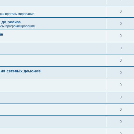
0
сы программирования
 до релиза
0
сы программирования
йн
0
0
0
ния сетевых демонов
0
0
0
0
0