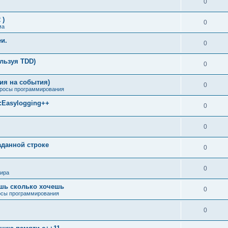
0
 )
0
ма
еи.
0
ользуя TDD)
0
ия на события)
0
росы программирования
м:Easylogging++
0
0
аданной строке
0
0
мира
ишь сколько хочешь
0
сы программирования
0