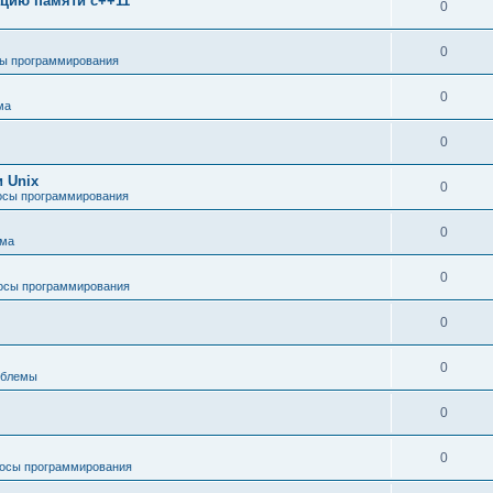
зацию памяти c++11
0
0
ы программирования
0
ма
0
 Unix
0
осы программирования
0
ема
0
осы программирования
0
0
облемы
0
0
осы программирования