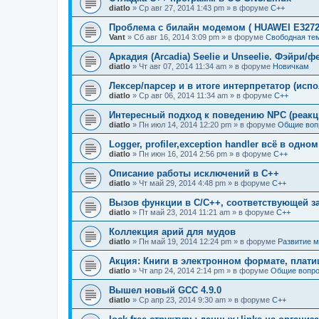
diatlo
» Ср авг 27, 2014 1:43 pm » в форуме
C++
Проблема с билайн модемом ( HUAWEI E3272
Vant
» Сб авг 16, 2014 3:09 pm » в форуме
Свободная те
Аркадия (Arcadia) Seelie и Unseelie. Фэйри/ф
diatlo
» Чт авг 07, 2014 11:34 am » в форуме
Новичкам
Лексер/парсер и в итоге интерпретатор (исп
diatlo
» Ср авг 06, 2014 11:34 am » в форуме
C++
Интересный подход к поведению NPC (реакц
diatlo
» Пн июл 14, 2014 12:20 pm » в форуме
Общие воп
Logger, profiler,exception handler всё в одно
diatlo
» Пн июн 16, 2014 2:56 pm » в форуме
C++
Описание работы исключений в C++
diatlo
» Чт май 29, 2014 4:48 pm » в форуме
C++
Вызов функции в C/C++, соответствующей з
diatlo
» Пт май 23, 2014 11:21 am » в форуме
C++
Коллекция арий для мудов
diatlo
» Пн май 19, 2014 12:24 pm » в форуме
Развитие 
Акция: Книги в электронном формате, плат
diatlo
» Чт апр 24, 2014 2:14 pm » в форуме
Общие вопро
Вышел новый GCC 4.9.0
diatlo
» Ср апр 23, 2014 9:30 am » в форуме
C++