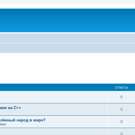
ОТВЕТЫ
0
амм на C++
0
лённый народ в мире?
0
тема
0