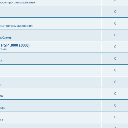
0
росы программирования
0
0
сы программирования
0
роблемы
 PSP 3000 (3008)
0
тема
0
ма
0
0
а
0
ма
0
ема
0
ма