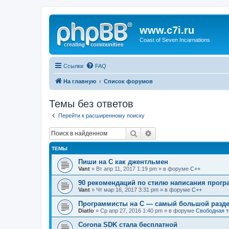
www.c7i.ru
Coast of Seven Incarnations
Ссылки
FAQ
На главную
Список форумов
Темы без ответов
Перейти к расширенному поиску
Поиск
Расширенный поиск
ТЕМЫ
Пиши на C как джентльмен
Vant
» Вт апр 11, 2017 1:19 pm » в форуме
C++
90 рекомендаций по стилю написания прогр
Vant
» Чт мар 16, 2017 3:31 pm » в форуме
C++
Программисты на C — самый большой разде
Diatlo
» Ср апр 27, 2016 1:40 pm » в форуме
Свободная 
Corona SDK стала бесплатной