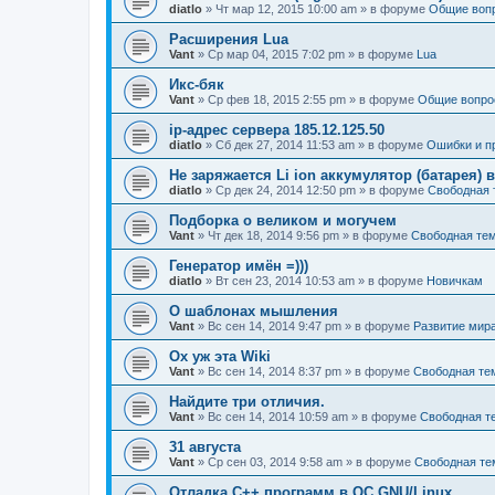
diatlo
» Чт мар 12, 2015 10:00 am » в форуме
Общие воп
Расширения Lua
Vant
» Ср мар 04, 2015 7:02 pm » в форуме
Lua
Икс-бяк
Vant
» Ср фев 18, 2015 2:55 pm » в форуме
Общие вопро
ip-адрес сервера 185.12.125.50
diatlo
» Сб дек 27, 2014 11:53 am » в форуме
Ошибки и п
Не заряжается Li ion аккумулятор (батарея) в
diatlo
» Ср дек 24, 2014 12:50 pm » в форуме
Свободная 
Подборка о великом и могучем
Vant
» Чт дек 18, 2014 9:56 pm » в форуме
Свободная те
Генератор имён =)))
diatlo
» Вт сен 23, 2014 10:53 am » в форуме
Новичкам
О шаблонах мышления
Vant
» Вс сен 14, 2014 9:47 pm » в форуме
Развитие мир
Ох уж эта Wiki
Vant
» Вс сен 14, 2014 8:37 pm » в форуме
Свободная те
Найдите три отличия.
Vant
» Вс сен 14, 2014 10:59 am » в форуме
Свободная т
31 августа
Vant
» Ср сен 03, 2014 9:58 am » в форуме
Свободная те
Отладка C++ программ в ОС GNU/Linux