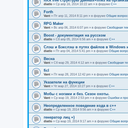
lock free структуры данных+links на органи
diatlo
» Ср апр 16, 2014 10:22 am » в форуме
C++
Forth
Vant
» Пт апр 11, 2014 8:11 pm » в форуме
Общие вопрос
RPG Maker
Vant
» Вс апр 06, 2014 6:07 pm » в форуме
Свободная те
Boost - документация на русском
diatlo
» Сб апр 05, 2014 6:56 am » в форуме
C++
Слэш и Бэкслэш в путях файлов в Windows и
diatlo
» Пт апр 04, 2014 5:41 pm » в форуме
Общие вопр
Весна
Vant
» Сб мар 29, 2014 4:12 am » в форуме
Свободная т
ficl
Vant
» Пт мар 28, 2014 12:42 pm » в форуме
Общие вопр
Указатели на функции
Vant
» Чт мар 27, 2014 10:27 pm » в форуме
C++
Мобы с ногами и без. Сезон охоты.
Vant
» Ср мар 19, 2014 2:53 pm » в форуме
Ошибки и пр
Неопределенное поведение кода в c++
diatlo
» Ср мар 19, 2014 9:56 am » в форуме
C++
генератор лиц =)
diatlo
» Ср мар 19, 2014 9:17 am » в форуме
Общие вопр