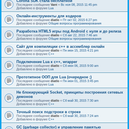
Corona SDK стала бесплатной
Последнее сообщение
Vant
«
Вс ноя 08, 2015 11:45 pm
Добавлено в форуме
Lua
Онлайн-инструменты для кодеров
Последнее сообщение
diatlo
«
Пт окт 02, 2015 6:27 pm
Добавлено в форуме
Общие вопросы программирования
Разработка HTML5 игры под Android с нуля и до релиза
Последнее сообщение
diatlo
«
Сб авг 22, 2015 7:46 am
Добавлено в форуме
Общие вопросы программирования
Сайт для компиляции c++ в ассемблер онлайн
Последнее сообщение
diatlo
«
Пн июн 15, 2015 4:21 pm
Добавлено в форуме
C++
Подключение Lua к c++, wrapper
Последнее сообщение
diatlo
«
Сб июн 06, 2015 9:00 am
Добавлено в форуме
Lua
Прототипное ООП для Lua (очередное ;)
Последнее сообщение
diatlo
«
Пн июн 01, 2015 3:45 pm
Добавлено в форуме
Lua
Не блокирующий Socket, принципы построения сетевых
демонов
Последнее сообщение
diatlo
«
Сб май 30, 2015 7:30 am
Добавлено в форуме
C++
Точный поиск подстроки в строке
Последнее сообщение
diatlo
«
Сб май 30, 2015 7:24 am
Добавлено в форуме
C++
GC (garbage collector) и управление памятью