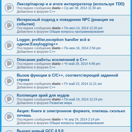
Лексер/парсер и в итоге интерпретатор (используя TDD)
Последнее сообщение
diatlo
«
Ср авг 06, 2014 11:34 am
Добавлено в форуме
C++
Интересный подход к поведению NPC (реакция на
события)
Последнее сообщение
diatlo
«
Пн июл 14, 2014 12:20 pm
Добавлено в форуме
Общие вопросы программирования
Logger, profiler,exception handler всё в
одном:Easylogging++
Последнее сообщение
diatlo
«
Пн июн 16, 2014 2:56 pm
Добавлено в форуме
C++
Описание работы исключений в C++
Последнее сообщение
diatlo
«
Чт май 29, 2014 4:48 pm
Добавлено в форуме
C++
Вызов функции в C/C++, соответствующей заданной
строке
Последнее сообщение
diatlo
«
Пт май 23, 2014 11:21 am
Добавлено в форуме
C++
Коллекция арий для мудов
Последнее сообщение
diatlo
«
Пн май 19, 2014 12:24 pm
Добавлено в форуме
Развитие мира
Акция: Книги в электронном формате, платишь сколько
хочешь
Последнее сообщение
diatlo
«
Чт апр 24, 2014 2:14 pm
Добавлено в форуме
Общие вопросы программирования
Вышел новый GCC 4.9.0