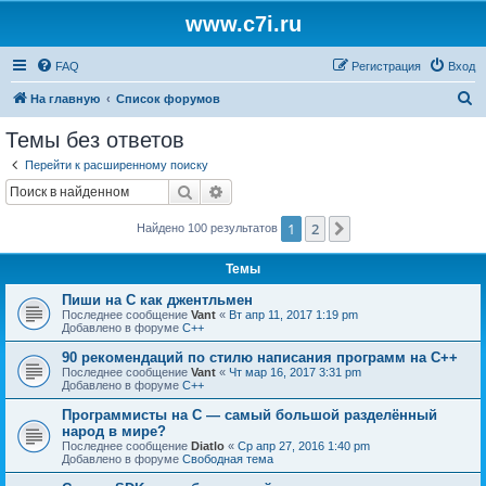
www.c7i.ru
FAQ
Регистрация
Вход
П
На главную
Список форумов
о
Темы без ответов
и
Перейти к расширенному поиску
с
Поиск
Расширенный поиск
к
1
2
След.
Найдено 100 результатов
Темы
Пиши на C как джентльмен
Последнее сообщение
Vant
«
Вт апр 11, 2017 1:19 pm
Добавлено в форуме
C++
90 рекомендаций по стилю написания программ на C++
Последнее сообщение
Vant
«
Чт мар 16, 2017 3:31 pm
Добавлено в форуме
C++
Программисты на C — самый большой разделённый
народ в мире?
Последнее сообщение
Diatlo
«
Ср апр 27, 2016 1:40 pm
Добавлено в форуме
Свободная тема