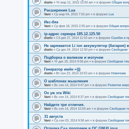
diatlo
» Чт мар 12, 2015 10:00 am » в форуме
Общие воп
Расширения Lua
Vant
» Ср мар 04, 2015 7:02 pm » в форуме
Lua
Икс-бяк
Vant
» Ср фев 18, 2015 2:55 pm » в форуме
Общие вопро
ip-адрес сервера 185.12.125.50
diatlo
» Сб дек 27, 2014 11:53 am » в форуме
Ошибки и п
Не заряжается Li ion аккумулятор (батарея) в
diatlo
» Ср дек 24, 2014 12:50 pm » в форуме
Свободная 
Подборка о великом и могучем
Vant
» Чт дек 18, 2014 9:56 pm » в форуме
Свободная те
Генератор имён =)))
diatlo
» Вт сен 23, 2014 10:53 am » в форуме
Новичкам
О шаблонах мышления
Vant
» Вс сен 14, 2014 9:47 pm » в форуме
Развитие мир
Ох уж эта Wiki
Vant
» Вс сен 14, 2014 8:37 pm » в форуме
Свободная те
Найдите три отличия.
Vant
» Вс сен 14, 2014 10:59 am » в форуме
Свободная т
31 августа
Vant
» Ср сен 03, 2014 9:58 am » в форуме
Свободная те
Отладка C++ программ в ОС GNU/Linux