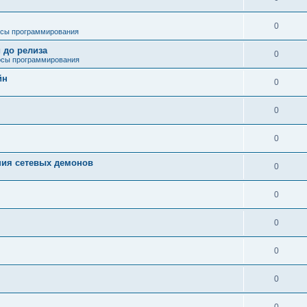
0
сы программирования
 до релиза
0
сы программирования
йн
0
0
0
ния сетевых демонов
0
0
0
0
0