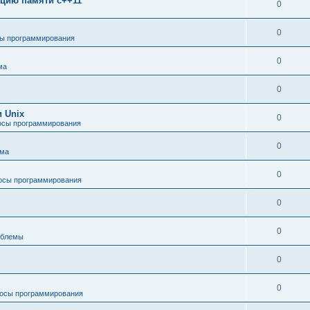
зацию памяти c++11
0
0
ы программирования
0
ма
0
 Unix
0
осы программирования
0
ема
0
осы программирования
0
0
облемы
0
0
осы программирования