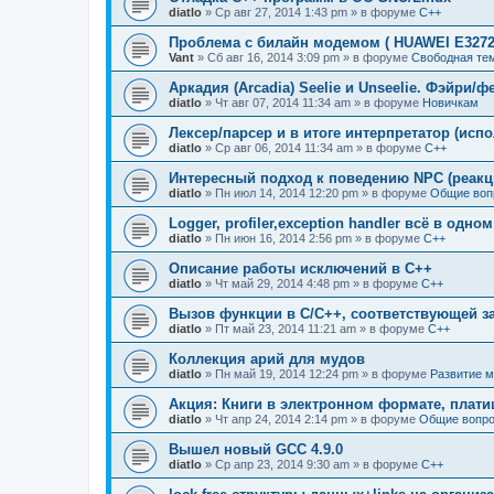
diatlo
» Ср авг 27, 2014 1:43 pm » в форуме
C++
Проблема с билайн модемом ( HUAWEI E3272
Vant
» Сб авг 16, 2014 3:09 pm » в форуме
Свободная те
Аркадия (Arcadia) Seelie и Unseelie. Фэйри/ф
diatlo
» Чт авг 07, 2014 11:34 am » в форуме
Новичкам
Лексер/парсер и в итоге интерпретатор (исп
diatlo
» Ср авг 06, 2014 11:34 am » в форуме
C++
Интересный подход к поведению NPC (реакц
diatlo
» Пн июл 14, 2014 12:20 pm » в форуме
Общие воп
Logger, profiler,exception handler всё в одно
diatlo
» Пн июн 16, 2014 2:56 pm » в форуме
C++
Описание работы исключений в C++
diatlo
» Чт май 29, 2014 4:48 pm » в форуме
C++
Вызов функции в C/C++, соответствующей з
diatlo
» Пт май 23, 2014 11:21 am » в форуме
C++
Коллекция арий для мудов
diatlo
» Пн май 19, 2014 12:24 pm » в форуме
Развитие 
Акция: Книги в электронном формате, плат
diatlo
» Чт апр 24, 2014 2:14 pm » в форуме
Общие вопро
Вышел новый GCC 4.9.0
diatlo
» Ср апр 23, 2014 9:30 am » в форуме
C++