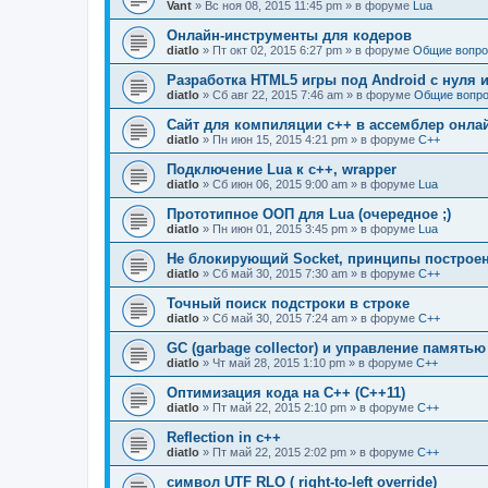
Vant
» Вс ноя 08, 2015 11:45 pm » в форуме
Lua
Онлайн-инструменты для кодеров
diatlo
» Пт окт 02, 2015 6:27 pm » в форуме
Общие вопро
Разработка HTML5 игры под Android с нуля и
diatlo
» Сб авг 22, 2015 7:46 am » в форуме
Общие вопро
Сайт для компиляции c++ в ассемблер онла
diatlo
» Пн июн 15, 2015 4:21 pm » в форуме
C++
Подключение Lua к c++, wrapper
diatlo
» Сб июн 06, 2015 9:00 am » в форуме
Lua
Прототипное ООП для Lua (очередное ;)
diatlo
» Пн июн 01, 2015 3:45 pm » в форуме
Lua
Не блокирующий Socket, принципы построе
diatlo
» Сб май 30, 2015 7:30 am » в форуме
C++
Точный поиск подстроки в строке
diatlo
» Сб май 30, 2015 7:24 am » в форуме
C++
GC (garbage collector) и управление памятью
diatlo
» Чт май 28, 2015 1:10 pm » в форуме
C++
Оптимизация кода на C++ (C++11)
diatlo
» Пт май 22, 2015 2:10 pm » в форуме
C++
Reflection in с++
diatlo
» Пт май 22, 2015 2:02 pm » в форуме
C++
символ UTF RLO ( right-to-left override)