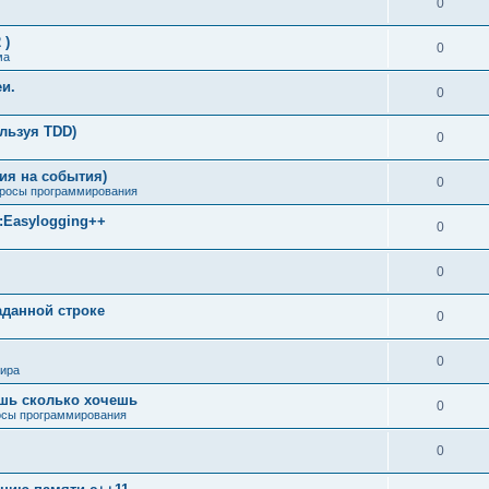
0
 )
0
ма
еи.
0
ользуя TDD)
0
ия на события)
0
росы программирования
м:Easylogging++
0
0
аданной строке
0
0
мира
ишь сколько хочешь
0
сы программирования
0