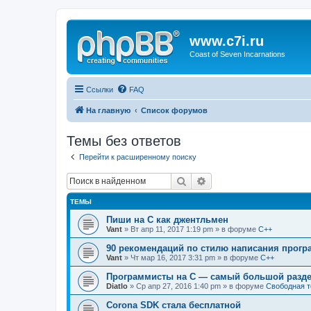
www.c7i.ru
Coast of Seven Incarnations
Ссылки
FAQ
На главную
Список форумов
Темы без ответов
Перейти к расширенному поиску
Поиск
Расширенный поиск
ТЕМЫ
Пиши на C как джентльмен
Vant
» Вт апр 11, 2017 1:19 pm » в форуме
C++
90 рекомендаций по стилю написания прогр
Vant
» Чт мар 16, 2017 3:31 pm » в форуме
C++
Программисты на C — самый большой разде
Diatlo
» Ср апр 27, 2016 1:40 pm » в форуме
Свободная 
Corona SDK стала бесплатной