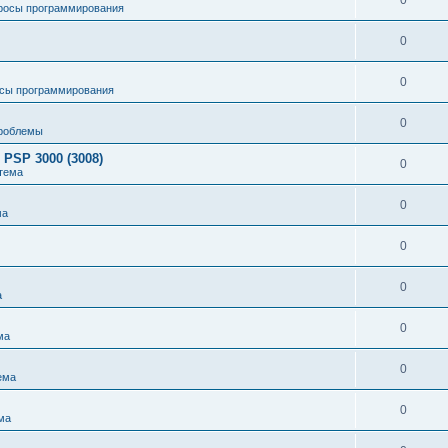
0
росы программирования
0
0
сы программирования
0
роблемы
 PSP 3000 (3008)
0
тема
0
ма
0
0
а
0
ма
0
ема
0
ма