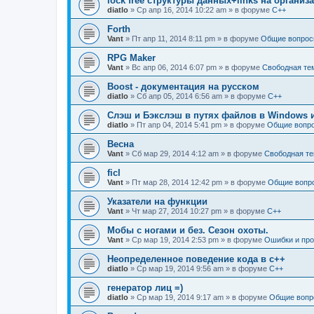
lock free структуры данных+links на органи
diatlo
» Ср апр 16, 2014 10:22 am » в форуме
C++
Forth
Vant
» Пт апр 11, 2014 8:11 pm » в форуме
Общие вопрос
RPG Maker
Vant
» Вс апр 06, 2014 6:07 pm » в форуме
Свободная те
Boost - документация на русском
diatlo
» Сб апр 05, 2014 6:56 am » в форуме
C++
Слэш и Бэкслэш в путях файлов в Windows и
diatlo
» Пт апр 04, 2014 5:41 pm » в форуме
Общие вопр
Весна
Vant
» Сб мар 29, 2014 4:12 am » в форуме
Свободная т
ficl
Vant
» Пт мар 28, 2014 12:42 pm » в форуме
Общие вопр
Указатели на функции
Vant
» Чт мар 27, 2014 10:27 pm » в форуме
C++
Мобы с ногами и без. Сезон охоты.
Vant
» Ср мар 19, 2014 2:53 pm » в форуме
Ошибки и пр
Неопределенное поведение кода в c++
diatlo
» Ср мар 19, 2014 9:56 am » в форуме
C++
генератор лиц =)
diatlo
» Ср мар 19, 2014 9:17 am » в форуме
Общие вопр