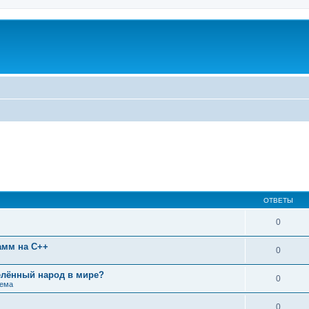
ОТВЕТЫ
0
амм на C++
0
лённый народ в мире?
0
тема
0