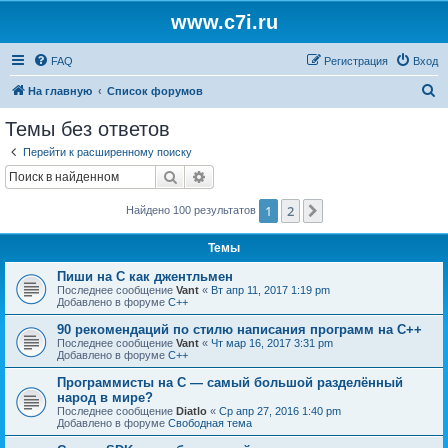
www.c7i.ru
FAQ
Регистрация
Вход
П
На главную
Список форумов
о
Темы без ответов
и
Перейти к расширенному поиску
с
Поиск
Расширенный поиск
к
1
2
След.
Найдено 100 результатов
Темы
Пиши на C как джентльмен
Последнее сообщение
Vant
«
Вт апр 11, 2017 1:19 pm
Добавлено в форуме
C++
90 рекомендаций по стилю написания программ на C++
Последнее сообщение
Vant
«
Чт мар 16, 2017 3:31 pm
Добавлено в форуме
C++
Программисты на C — самый большой разделённый
народ в мире?
Последнее сообщение
Diatlo
«
Ср апр 27, 2016 1:40 pm
Добавлено в форуме
Свободная тема