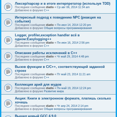
Лексер/парсер и в итоге интерпретатор (используя TDD)
Последнее сообщение
diatlo
«
Ср авг 06, 2014 11:34 am
Добавлено в форуме
C++
Интересный подход к поведению NPC (реакция на
события)
Последнее сообщение
diatlo
«
Пн июл 14, 2014 12:20 pm
Добавлено в форуме
Общие вопросы программирования
Logger, profiler,exception handler всё в
одном:Easylogging++
Последнее сообщение
diatlo
«
Пн июн 16, 2014 2:56 pm
Добавлено в форуме
C++
Описание работы исключений в C++
Последнее сообщение
diatlo
«
Чт май 29, 2014 4:48 pm
Добавлено в форуме
C++
Вызов функции в C/C++, соответствующей заданной
строке
Последнее сообщение
diatlo
«
Пт май 23, 2014 11:21 am
Добавлено в форуме
C++
Коллекция арий для мудов
Последнее сообщение
diatlo
«
Пн май 19, 2014 12:24 pm
Добавлено в форуме
Развитие мира
Акция: Книги в электронном формате, платишь сколько
хочешь
Последнее сообщение
diatlo
«
Чт апр 24, 2014 2:14 pm
Добавлено в форуме
Общие вопросы программирования
Вышел новый GCC 4.9.0