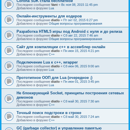
Corona SDK стала бесплатной
Последнее сообщение
Vant
«
Вс ноя 08, 2015 11:45 pm
Добавлено в форуме
Lua
Онлайн-инструменты для кодеров
Последнее сообщение
diatlo
«
Пт окт 02, 2015 6:27 pm
Добавлено в форуме
Общие вопросы программирования
Разработка HTML5 игры под Android с нуля и до релиза
Последнее сообщение
diatlo
«
Сб авг 22, 2015 7:46 am
Добавлено в форуме
Общие вопросы программирования
Сайт для компиляции c++ в ассемблер онлайн
Последнее сообщение
diatlo
«
Пн июн 15, 2015 4:21 pm
Добавлено в форуме
C++
Подключение Lua к c++, wrapper
Последнее сообщение
diatlo
«
Сб июн 06, 2015 9:00 am
Добавлено в форуме
Lua
Прототипное ООП для Lua (очередное ;)
Последнее сообщение
diatlo
«
Пн июн 01, 2015 3:45 pm
Добавлено в форуме
Lua
Не блокирующий Socket, принципы построения сетевых
демонов
Последнее сообщение
diatlo
«
Сб май 30, 2015 7:30 am
Добавлено в форуме
C++
Точный поиск подстроки в строке
Последнее сообщение
diatlo
«
Сб май 30, 2015 7:24 am
Добавлено в форуме
C++
GC (garbage collector) и управление памятью