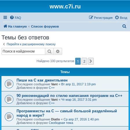
www.c7i.ru
FAQ
Регистрация
Вход
П
На главную
Список форумов
о
Темы без ответов
и
Перейти к расширенному поиску
с
Поиск
Расширенный поиск
к
1
2
След.
Найдено 100 результатов
Темы
Пиши на C как джентльмен
Последнее сообщение
Vant
«
Вт апр 11, 2017 1:19 pm
Добавлено в форуме
C++
90 рекомендаций по стилю написания программ на C++
Последнее сообщение
Vant
«
Чт мар 16, 2017 3:31 pm
Добавлено в форуме
C++
Программисты на C — самый большой разделённый
народ в мире?
Последнее сообщение
Diatlo
«
Ср апр 27, 2016 1:40 pm
Добавлено в форуме
Свободная тема