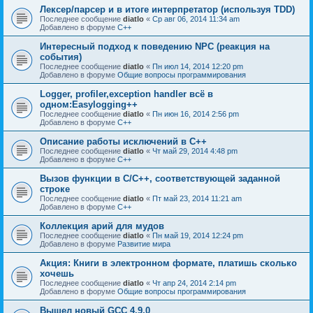
Лексер/парсер и в итоге интерпретатор (используя TDD)
Последнее сообщение
diatlo
«
Ср авг 06, 2014 11:34 am
Добавлено в форуме
C++
Интересный подход к поведению NPC (реакция на
события)
Последнее сообщение
diatlo
«
Пн июл 14, 2014 12:20 pm
Добавлено в форуме
Общие вопросы программирования
Logger, profiler,exception handler всё в
одном:Easylogging++
Последнее сообщение
diatlo
«
Пн июн 16, 2014 2:56 pm
Добавлено в форуме
C++
Описание работы исключений в C++
Последнее сообщение
diatlo
«
Чт май 29, 2014 4:48 pm
Добавлено в форуме
C++
Вызов функции в C/C++, соответствующей заданной
строке
Последнее сообщение
diatlo
«
Пт май 23, 2014 11:21 am
Добавлено в форуме
C++
Коллекция арий для мудов
Последнее сообщение
diatlo
«
Пн май 19, 2014 12:24 pm
Добавлено в форуме
Развитие мира
Акция: Книги в электронном формате, платишь сколько
хочешь
Последнее сообщение
diatlo
«
Чт апр 24, 2014 2:14 pm
Добавлено в форуме
Общие вопросы программирования
Вышел новый GCC 4.9.0