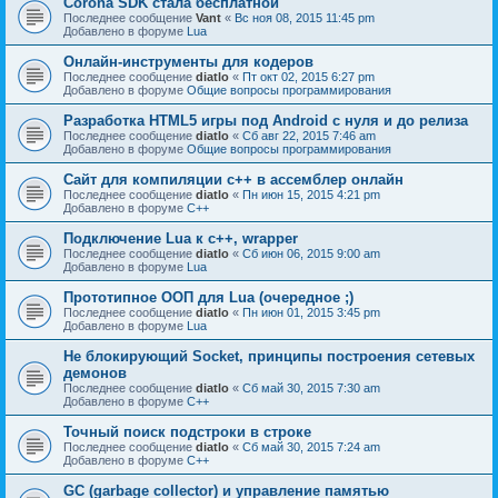
Corona SDK стала бесплатной
Последнее сообщение
Vant
«
Вс ноя 08, 2015 11:45 pm
Добавлено в форуме
Lua
Онлайн-инструменты для кодеров
Последнее сообщение
diatlo
«
Пт окт 02, 2015 6:27 pm
Добавлено в форуме
Общие вопросы программирования
Разработка HTML5 игры под Android с нуля и до релиза
Последнее сообщение
diatlo
«
Сб авг 22, 2015 7:46 am
Добавлено в форуме
Общие вопросы программирования
Сайт для компиляции c++ в ассемблер онлайн
Последнее сообщение
diatlo
«
Пн июн 15, 2015 4:21 pm
Добавлено в форуме
C++
Подключение Lua к c++, wrapper
Последнее сообщение
diatlo
«
Сб июн 06, 2015 9:00 am
Добавлено в форуме
Lua
Прототипное ООП для Lua (очередное ;)
Последнее сообщение
diatlo
«
Пн июн 01, 2015 3:45 pm
Добавлено в форуме
Lua
Не блокирующий Socket, принципы построения сетевых
демонов
Последнее сообщение
diatlo
«
Сб май 30, 2015 7:30 am
Добавлено в форуме
C++
Точный поиск подстроки в строке
Последнее сообщение
diatlo
«
Сб май 30, 2015 7:24 am
Добавлено в форуме
C++
GC (garbage collector) и управление памятью