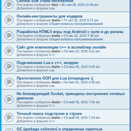
Corona SDK стала бесплатной
Последнее сообщение
Vant
«
Вс ноя 08, 2015 11:45 pm
Добавлено в форуме
Lua
Онлайн-инструменты для кодеров
Последнее сообщение
diatlo
«
Пт окт 02, 2015 6:27 pm
Добавлено в форуме
Общие вопросы программирования
Разработка HTML5 игры под Android с нуля и до релиза
Последнее сообщение
diatlo
«
Сб авг 22, 2015 7:46 am
Добавлено в форуме
Общие вопросы программирования
Сайт для компиляции c++ в ассемблер онлайн
Последнее сообщение
diatlo
«
Пн июн 15, 2015 4:21 pm
Добавлено в форуме
C++
Подключение Lua к c++, wrapper
Последнее сообщение
diatlo
«
Сб июн 06, 2015 9:00 am
Добавлено в форуме
Lua
Прототипное ООП для Lua (очередное ;)
Последнее сообщение
diatlo
«
Пн июн 01, 2015 3:45 pm
Добавлено в форуме
Lua
Не блокирующий Socket, принципы построения сетевых
демонов
Последнее сообщение
diatlo
«
Сб май 30, 2015 7:30 am
Добавлено в форуме
C++
Точный поиск подстроки в строке
Последнее сообщение
diatlo
«
Сб май 30, 2015 7:24 am
Добавлено в форуме
C++
GC (garbage collector) и управление памятью