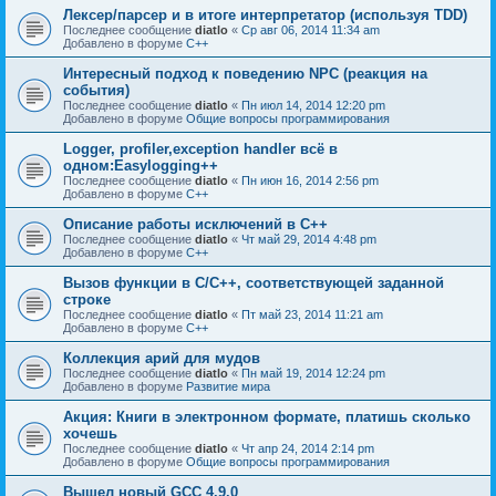
Лексер/парсер и в итоге интерпретатор (используя TDD)
Последнее сообщение
diatlo
«
Ср авг 06, 2014 11:34 am
Добавлено в форуме
C++
Интересный подход к поведению NPC (реакция на
события)
Последнее сообщение
diatlo
«
Пн июл 14, 2014 12:20 pm
Добавлено в форуме
Общие вопросы программирования
Logger, profiler,exception handler всё в
одном:Easylogging++
Последнее сообщение
diatlo
«
Пн июн 16, 2014 2:56 pm
Добавлено в форуме
C++
Описание работы исключений в C++
Последнее сообщение
diatlo
«
Чт май 29, 2014 4:48 pm
Добавлено в форуме
C++
Вызов функции в C/C++, соответствующей заданной
строке
Последнее сообщение
diatlo
«
Пт май 23, 2014 11:21 am
Добавлено в форуме
C++
Коллекция арий для мудов
Последнее сообщение
diatlo
«
Пн май 19, 2014 12:24 pm
Добавлено в форуме
Развитие мира
Акция: Книги в электронном формате, платишь сколько
хочешь
Последнее сообщение
diatlo
«
Чт апр 24, 2014 2:14 pm
Добавлено в форуме
Общие вопросы программирования
Вышел новый GCC 4.9.0