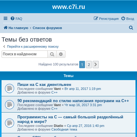
www.c7i.ru
FAQ
Регистрация
Вход
П
На главную
Список форумов
о
Темы без ответов
и
Перейти к расширенному поиску
с
Поиск
Расширенный поиск
к
1
2
След.
Найдено 100 результатов
Темы
Пиши на C как джентльмен
Последнее сообщение
Vant
«
Вт апр 11, 2017 1:19 pm
Добавлено в форуме
C++
90 рекомендаций по стилю написания программ на C++
Последнее сообщение
Vant
«
Чт мар 16, 2017 3:31 pm
Добавлено в форуме
C++
Программисты на C — самый большой разделённый
народ в мире?
Последнее сообщение
Diatlo
«
Ср апр 27, 2016 1:40 pm
Добавлено в форуме
Свободная тема