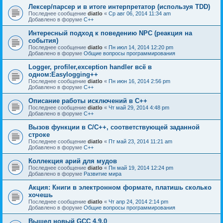
Лексер/парсер и в итоге интерпретатор (используя TDD)
Последнее сообщение
diatlo
«
Ср авг 06, 2014 11:34 am
Добавлено в форуме
C++
Интересный подход к поведению NPC (реакция на
события)
Последнее сообщение
diatlo
«
Пн июл 14, 2014 12:20 pm
Добавлено в форуме
Общие вопросы программирования
Logger, profiler,exception handler всё в
одном:Easylogging++
Последнее сообщение
diatlo
«
Пн июн 16, 2014 2:56 pm
Добавлено в форуме
C++
Описание работы исключений в C++
Последнее сообщение
diatlo
«
Чт май 29, 2014 4:48 pm
Добавлено в форуме
C++
Вызов функции в C/C++, соответствующей заданной
строке
Последнее сообщение
diatlo
«
Пт май 23, 2014 11:21 am
Добавлено в форуме
C++
Коллекция арий для мудов
Последнее сообщение
diatlo
«
Пн май 19, 2014 12:24 pm
Добавлено в форуме
Развитие мира
Акция: Книги в электронном формате, платишь сколько
хочешь
Последнее сообщение
diatlo
«
Чт апр 24, 2014 2:14 pm
Добавлено в форуме
Общие вопросы программирования
Вышел новый GCC 4.9.0