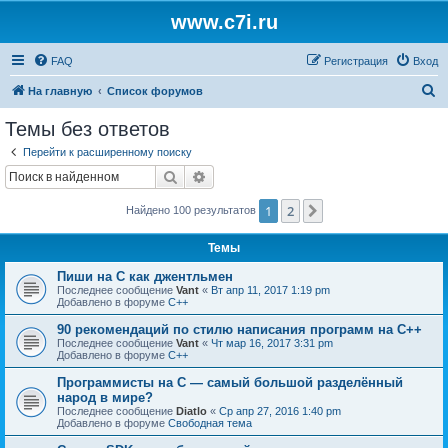
www.c7i.ru
FAQ
Регистрация
Вход
П
На главную
Список форумов
о
Темы без ответов
и
Перейти к расширенному поиску
с
Поиск
Расширенный поиск
к
1
2
След.
Найдено 100 результатов
Темы
Пиши на C как джентльмен
Последнее сообщение
Vant
«
Вт апр 11, 2017 1:19 pm
Добавлено в форуме
C++
90 рекомендаций по стилю написания программ на C++
Последнее сообщение
Vant
«
Чт мар 16, 2017 3:31 pm
Добавлено в форуме
C++
Программисты на C — самый большой разделённый
народ в мире?
Последнее сообщение
Diatlo
«
Ср апр 27, 2016 1:40 pm
Добавлено в форуме
Свободная тема