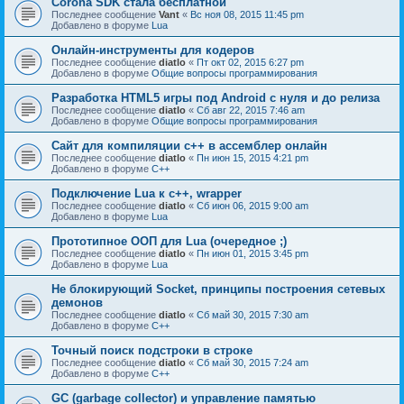
Corona SDK стала бесплатной
Последнее сообщение
Vant
«
Вс ноя 08, 2015 11:45 pm
Добавлено в форуме
Lua
Онлайн-инструменты для кодеров
Последнее сообщение
diatlo
«
Пт окт 02, 2015 6:27 pm
Добавлено в форуме
Общие вопросы программирования
Разработка HTML5 игры под Android с нуля и до релиза
Последнее сообщение
diatlo
«
Сб авг 22, 2015 7:46 am
Добавлено в форуме
Общие вопросы программирования
Сайт для компиляции c++ в ассемблер онлайн
Последнее сообщение
diatlo
«
Пн июн 15, 2015 4:21 pm
Добавлено в форуме
C++
Подключение Lua к c++, wrapper
Последнее сообщение
diatlo
«
Сб июн 06, 2015 9:00 am
Добавлено в форуме
Lua
Прототипное ООП для Lua (очередное ;)
Последнее сообщение
diatlo
«
Пн июн 01, 2015 3:45 pm
Добавлено в форуме
Lua
Не блокирующий Socket, принципы построения сетевых
демонов
Последнее сообщение
diatlo
«
Сб май 30, 2015 7:30 am
Добавлено в форуме
C++
Точный поиск подстроки в строке
Последнее сообщение
diatlo
«
Сб май 30, 2015 7:24 am
Добавлено в форуме
C++
GC (garbage collector) и управление памятью