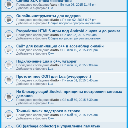
Corona SDK стала бесплатной
Последнее сообщение
Vant
«
Вс ноя 08, 2015 11:45 pm
Добавлено в форуме
Lua
Онлайн-инструменты для кодеров
Последнее сообщение
diatlo
«
Пт окт 02, 2015 6:27 pm
Добавлено в форуме
Общие вопросы программирования
Разработка HTML5 игры под Android с нуля и до релиза
Последнее сообщение
diatlo
«
Сб авг 22, 2015 7:46 am
Добавлено в форуме
Общие вопросы программирования
Сайт для компиляции c++ в ассемблер онлайн
Последнее сообщение
diatlo
«
Пн июн 15, 2015 4:21 pm
Добавлено в форуме
C++
Подключение Lua к c++, wrapper
Последнее сообщение
diatlo
«
Сб июн 06, 2015 9:00 am
Добавлено в форуме
Lua
Прототипное ООП для Lua (очередное ;)
Последнее сообщение
diatlo
«
Пн июн 01, 2015 3:45 pm
Добавлено в форуме
Lua
Не блокирующий Socket, принципы построения сетевых
демонов
Последнее сообщение
diatlo
«
Сб май 30, 2015 7:30 am
Добавлено в форуме
C++
Точный поиск подстроки в строке
Последнее сообщение
diatlo
«
Сб май 30, 2015 7:24 am
Добавлено в форуме
C++
GC (garbage collector) и управление памятью