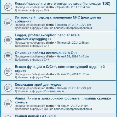
Лексер/парсер и в итоге интерпретатор (используя TDD)
Последнее сообщение
diatlo
«
Ср авг 06, 2014 11:34 am
Добавлено в форуме
C++
Интересный подход к поведению NPC (реакция на
события)
Последнее сообщение
diatlo
«
Пн июл 14, 2014 12:20 pm
Добавлено в форуме
Общие вопросы программирования
Logger, profiler,exception handler всё в
одном:Easylogging++
Последнее сообщение
diatlo
«
Пн июн 16, 2014 2:56 pm
Добавлено в форуме
C++
Описание работы исключений в C++
Последнее сообщение
diatlo
«
Чт май 29, 2014 4:48 pm
Добавлено в форуме
C++
Вызов функции в C/C++, соответствующей заданной
строке
Последнее сообщение
diatlo
«
Пт май 23, 2014 11:21 am
Добавлено в форуме
C++
Коллекция арий для мудов
Последнее сообщение
diatlo
«
Пн май 19, 2014 12:24 pm
Добавлено в форуме
Развитие мира
Акция: Книги в электронном формате, платишь сколько
хочешь
Последнее сообщение
diatlo
«
Чт апр 24, 2014 2:14 pm
Добавлено в форуме
Общие вопросы программирования
Вышел новый GCC 4.9.0