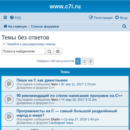
www.c7i.ru
FAQ
Регистрация
Вход
П
На главную
Список форумов
о
Темы без ответов
и
Перейти к расширенному поиску
с
Поиск
Расширенный поиск
к
1
2
След.
Найдено 100 результатов
Темы
Пиши на C как джентльмен
Последнее сообщение
Vant
«
Вт апр 11, 2017 1:19 pm
Добавлено в форуме
C++
90 рекомендаций по стилю написания программ на C++
Последнее сообщение
Vant
«
Чт мар 16, 2017 3:31 pm
Добавлено в форуме
C++
Программисты на C — самый большой разделённый
народ в мире?
Последнее сообщение
Diatlo
«
Ср апр 27, 2016 1:40 pm
Добавлено в форуме
Свободная тема