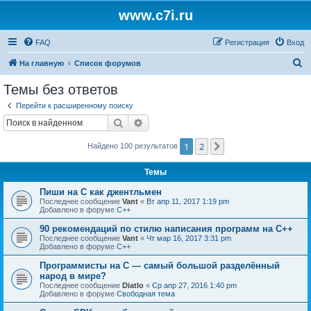
www.c7i.ru
FAQ
Регистрация
Вход
П
На главную
Список форумов
о
Темы без ответов
и
Перейти к расширенному поиску
с
Поиск
Расширенный поиск
к
1
2
След.
Найдено 100 результатов
Темы
Пиши на C как джентльмен
Последнее сообщение
Vant
«
Вт апр 11, 2017 1:19 pm
Добавлено в форуме
C++
90 рекомендаций по стилю написания программ на C++
Последнее сообщение
Vant
«
Чт мар 16, 2017 3:31 pm
Добавлено в форуме
C++
Программисты на C — самый большой разделённый
народ в мире?
Последнее сообщение
Diatlo
«
Ср апр 27, 2016 1:40 pm
Добавлено в форуме
Свободная тема