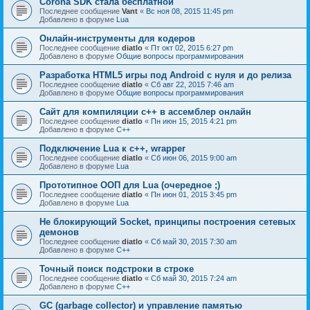
Corona SDK стала бесплатной
Последнее сообщение
Vant
«
Вс ноя 08, 2015 11:45 pm
Добавлено в форуме
Lua
Онлайн-инструменты для кодеров
Последнее сообщение
diatlo
«
Пт окт 02, 2015 6:27 pm
Добавлено в форуме
Общие вопросы программирования
Разработка HTML5 игры под Android с нуля и до релиза
Последнее сообщение
diatlo
«
Сб авг 22, 2015 7:46 am
Добавлено в форуме
Общие вопросы программирования
Сайт для компиляции c++ в ассемблер онлайн
Последнее сообщение
diatlo
«
Пн июн 15, 2015 4:21 pm
Добавлено в форуме
C++
Подключение Lua к c++, wrapper
Последнее сообщение
diatlo
«
Сб июн 06, 2015 9:00 am
Добавлено в форуме
Lua
Прототипное ООП для Lua (очередное ;)
Последнее сообщение
diatlo
«
Пн июн 01, 2015 3:45 pm
Добавлено в форуме
Lua
Не блокирующий Socket, принципы построения сетевых
демонов
Последнее сообщение
diatlo
«
Сб май 30, 2015 7:30 am
Добавлено в форуме
C++
Точный поиск подстроки в строке
Последнее сообщение
diatlo
«
Сб май 30, 2015 7:24 am
Добавлено в форуме
C++
GC (garbage collector) и управление памятью