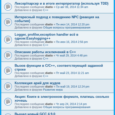
Лексер/парсер и в итоге интерпретатор (используя TDD)
Последнее сообщение
diatlo
«
Ср авг 06, 2014 11:34 am
Добавлено в форуме
C++
Интересный подход к поведению NPC (реакция на
события)
Последнее сообщение
diatlo
«
Пн июл 14, 2014 12:20 pm
Добавлено в форуме
Общие вопросы программирования
Logger, profiler,exception handler всё в
одном:Easylogging++
Последнее сообщение
diatlo
«
Пн июн 16, 2014 2:56 pm
Добавлено в форуме
C++
Описание работы исключений в C++
Последнее сообщение
diatlo
«
Чт май 29, 2014 4:48 pm
Добавлено в форуме
C++
Вызов функции в C/C++, соответствующей заданной
строке
Последнее сообщение
diatlo
«
Пт май 23, 2014 11:21 am
Добавлено в форуме
C++
Коллекция арий для мудов
Последнее сообщение
diatlo
«
Пн май 19, 2014 12:24 pm
Добавлено в форуме
Развитие мира
Акция: Книги в электронном формате, платишь сколько
хочешь
Последнее сообщение
diatlo
«
Чт апр 24, 2014 2:14 pm
Добавлено в форуме
Общие вопросы программирования
Вышел новый GCC 4.9.0