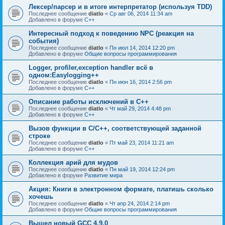
Лексер/парсер и в итоге интерпретатор (используя TDD)
Последнее сообщение
diatlo
«
Ср авг 06, 2014 11:34 am
Добавлено в форуме
C++
Интересный подход к поведению NPC (реакция на
события)
Последнее сообщение
diatlo
«
Пн июл 14, 2014 12:20 pm
Добавлено в форуме
Общие вопросы программирования
Logger, profiler,exception handler всё в
одном:Easylogging++
Последнее сообщение
diatlo
«
Пн июн 16, 2014 2:56 pm
Добавлено в форуме
C++
Описание работы исключений в C++
Последнее сообщение
diatlo
«
Чт май 29, 2014 4:48 pm
Добавлено в форуме
C++
Вызов функции в C/C++, соответствующей заданной
строке
Последнее сообщение
diatlo
«
Пт май 23, 2014 11:21 am
Добавлено в форуме
C++
Коллекция арий для мудов
Последнее сообщение
diatlo
«
Пн май 19, 2014 12:24 pm
Добавлено в форуме
Развитие мира
Акция: Книги в электронном формате, платишь сколько
хочешь
Последнее сообщение
diatlo
«
Чт апр 24, 2014 2:14 pm
Добавлено в форуме
Общие вопросы программирования
Вышел новый GCC 4.9.0