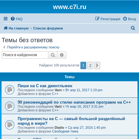
www.c7i.ru
FAQ
Регистрация
Вход
П
На главную
Список форумов
о
Темы без ответов
и
Перейти к расширенному поиску
с
Поиск
Расширенный поиск
к
1
2
След.
Найдено 100 результатов
Темы
Пиши на C как джентльмен
Последнее сообщение
Vant
«
Вт апр 11, 2017 1:19 pm
Добавлено в форуме
C++
90 рекомендаций по стилю написания программ на C++
Последнее сообщение
Vant
«
Чт мар 16, 2017 3:31 pm
Добавлено в форуме
C++
Программисты на C — самый большой разделённый
народ в мире?
Последнее сообщение
Diatlo
«
Ср апр 27, 2016 1:40 pm
Добавлено в форуме
Свободная тема