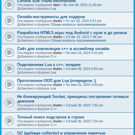
Corona SDK стала бесплатной
Последнее сообщение
Vant
«
Вс ноя 08, 2015 11:45 pm
Добавлено в форуме
Lua
Онлайн-инструменты для кодеров
Последнее сообщение
diatlo
«
Пт окт 02, 2015 6:27 pm
Добавлено в форуме
Общие вопросы программирования
Разработка HTML5 игры под Android с нуля и до релиза
Последнее сообщение
diatlo
«
Сб авг 22, 2015 7:46 am
Добавлено в форуме
Общие вопросы программирования
Сайт для компиляции c++ в ассемблер онлайн
Последнее сообщение
diatlo
«
Пн июн 15, 2015 4:21 pm
Добавлено в форуме
C++
Подключение Lua к c++, wrapper
Последнее сообщение
diatlo
«
Сб июн 06, 2015 9:00 am
Добавлено в форуме
Lua
Прототипное ООП для Lua (очередное ;)
Последнее сообщение
diatlo
«
Пн июн 01, 2015 3:45 pm
Добавлено в форуме
Lua
Не блокирующий Socket, принципы построения сетевых
демонов
Последнее сообщение
diatlo
«
Сб май 30, 2015 7:30 am
Добавлено в форуме
C++
Точный поиск подстроки в строке
Последнее сообщение
diatlo
«
Сб май 30, 2015 7:24 am
Добавлено в форуме
C++
GC (garbage collector) и управление памятью