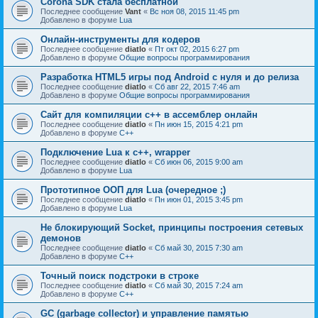
Corona SDK стала бесплатной
Последнее сообщение
Vant
«
Вс ноя 08, 2015 11:45 pm
Добавлено в форуме
Lua
Онлайн-инструменты для кодеров
Последнее сообщение
diatlo
«
Пт окт 02, 2015 6:27 pm
Добавлено в форуме
Общие вопросы программирования
Разработка HTML5 игры под Android с нуля и до релиза
Последнее сообщение
diatlo
«
Сб авг 22, 2015 7:46 am
Добавлено в форуме
Общие вопросы программирования
Сайт для компиляции c++ в ассемблер онлайн
Последнее сообщение
diatlo
«
Пн июн 15, 2015 4:21 pm
Добавлено в форуме
C++
Подключение Lua к c++, wrapper
Последнее сообщение
diatlo
«
Сб июн 06, 2015 9:00 am
Добавлено в форуме
Lua
Прототипное ООП для Lua (очередное ;)
Последнее сообщение
diatlo
«
Пн июн 01, 2015 3:45 pm
Добавлено в форуме
Lua
Не блокирующий Socket, принципы построения сетевых
демонов
Последнее сообщение
diatlo
«
Сб май 30, 2015 7:30 am
Добавлено в форуме
C++
Точный поиск подстроки в строке
Последнее сообщение
diatlo
«
Сб май 30, 2015 7:24 am
Добавлено в форуме
C++
GC (garbage collector) и управление памятью