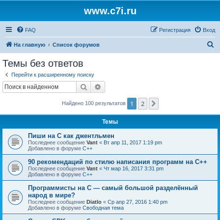
www.c7i.ru
FAQ
Регистрация
Вход
П
На главную
Список форумов
о
Темы без ответов
и
Перейти к расширенному поиску
с
Поиск
Расширенный поиск
к
1
2
След.
Найдено 100 результатов
Темы
Пиши на C как джентльмен
Последнее сообщение
Vant
«
Вт апр 11, 2017 1:19 pm
Добавлено в форуме
C++
90 рекомендаций по стилю написания программ на C++
Последнее сообщение
Vant
«
Чт мар 16, 2017 3:31 pm
Добавлено в форуме
C++
Программисты на C — самый большой разделённый
народ в мире?
Последнее сообщение
Diatlo
«
Ср апр 27, 2016 1:40 pm
Добавлено в форуме
Свободная тема