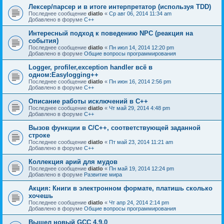
Лексер/парсер и в итоге интерпретатор (используя TDD)
Последнее сообщение
diatlo
«
Ср авг 06, 2014 11:34 am
Добавлено в форуме
C++
Интересный подход к поведению NPC (реакция на
события)
Последнее сообщение
diatlo
«
Пн июл 14, 2014 12:20 pm
Добавлено в форуме
Общие вопросы программирования
Logger, profiler,exception handler всё в
одном:Easylogging++
Последнее сообщение
diatlo
«
Пн июн 16, 2014 2:56 pm
Добавлено в форуме
C++
Описание работы исключений в C++
Последнее сообщение
diatlo
«
Чт май 29, 2014 4:48 pm
Добавлено в форуме
C++
Вызов функции в C/C++, соответствующей заданной
строке
Последнее сообщение
diatlo
«
Пт май 23, 2014 11:21 am
Добавлено в форуме
C++
Коллекция арий для мудов
Последнее сообщение
diatlo
«
Пн май 19, 2014 12:24 pm
Добавлено в форуме
Развитие мира
Акция: Книги в электронном формате, платишь сколько
хочешь
Последнее сообщение
diatlo
«
Чт апр 24, 2014 2:14 pm
Добавлено в форуме
Общие вопросы программирования
Вышел новый GCC 4.9.0