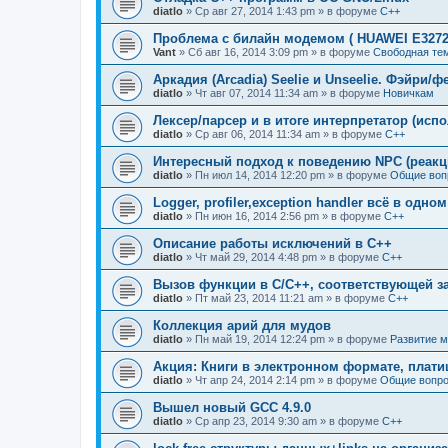
diatlo
» Ср авг 27, 2014 1:43 pm » в форуме
C++
Проблема с билайн модемом ( HUAWEI E3272
Vant
» Сб авг 16, 2014 3:09 pm » в форуме
Свободная те
Аркадия (Arcadia) Seelie и Unseelie. Фэйри/ф
diatlo
» Чт авг 07, 2014 11:34 am » в форуме
Новичкам
Лексер/парсер и в итоге интерпретатор (исп
diatlo
» Ср авг 06, 2014 11:34 am » в форуме
C++
Интересный подход к поведению NPC (реакц
diatlo
» Пн июл 14, 2014 12:20 pm » в форуме
Общие воп
Logger, profiler,exception handler всё в одно
diatlo
» Пн июн 16, 2014 2:56 pm » в форуме
C++
Описание работы исключений в C++
diatlo
» Чт май 29, 2014 4:48 pm » в форуме
C++
Вызов функции в C/C++, соответствующей з
diatlo
» Пт май 23, 2014 11:21 am » в форуме
C++
Коллекция арий для мудов
diatlo
» Пн май 19, 2014 12:24 pm » в форуме
Развитие 
Акция: Книги в электронном формате, плат
diatlo
» Чт апр 24, 2014 2:14 pm » в форуме
Общие вопро
Вышел новый GCC 4.9.0
diatlo
» Ср апр 23, 2014 9:30 am » в форуме
C++