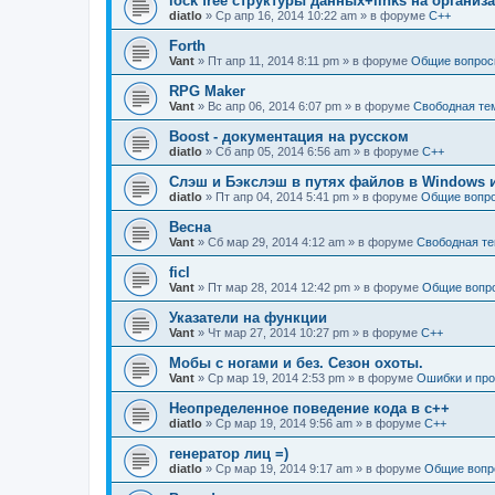
lock free структуры данных+links на органи
diatlo
» Ср апр 16, 2014 10:22 am » в форуме
C++
Forth
Vant
» Пт апр 11, 2014 8:11 pm » в форуме
Общие вопрос
RPG Maker
Vant
» Вс апр 06, 2014 6:07 pm » в форуме
Свободная те
Boost - документация на русском
diatlo
» Сб апр 05, 2014 6:56 am » в форуме
C++
Слэш и Бэкслэш в путях файлов в Windows и
diatlo
» Пт апр 04, 2014 5:41 pm » в форуме
Общие вопр
Весна
Vant
» Сб мар 29, 2014 4:12 am » в форуме
Свободная т
ficl
Vant
» Пт мар 28, 2014 12:42 pm » в форуме
Общие вопр
Указатели на функции
Vant
» Чт мар 27, 2014 10:27 pm » в форуме
C++
Мобы с ногами и без. Сезон охоты.
Vant
» Ср мар 19, 2014 2:53 pm » в форуме
Ошибки и пр
Неопределенное поведение кода в c++
diatlo
» Ср мар 19, 2014 9:56 am » в форуме
C++
генератор лиц =)
diatlo
» Ср мар 19, 2014 9:17 am » в форуме
Общие вопр