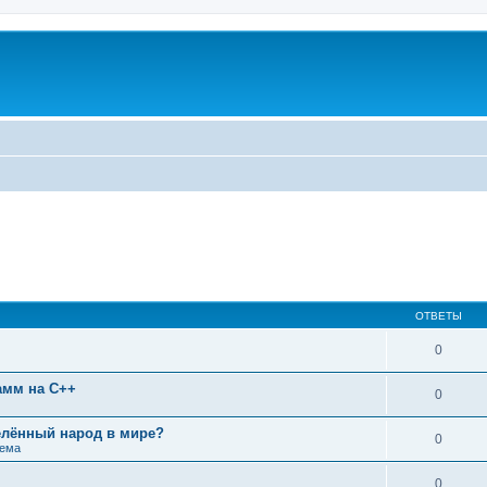
ОТВЕТЫ
0
амм на C++
0
лённый народ в мире?
0
тема
0