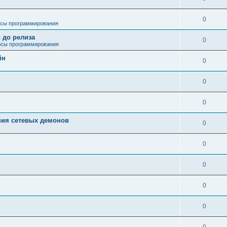
0
сы программирования
 до релиза
0
сы программирования
йн
0
0
0
ния сетевых демонов
0
0
0
0
0