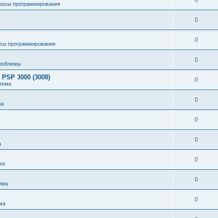
0
росы программирования
0
0
сы программирования
0
роблемы
 PSP 3000 (3008)
0
тема
0
ма
0
0
а
0
ма
0
ема
0
ма