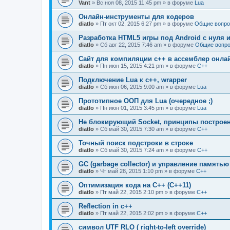
Vant
» Вс ноя 08, 2015 11:45 pm » в форуме
Lua
Онлайн-инструменты для кодеров
diatlo
» Пт окт 02, 2015 6:27 pm » в форуме
Общие вопро
Разработка HTML5 игры под Android с нуля и
diatlo
» Сб авг 22, 2015 7:46 am » в форуме
Общие вопро
Сайт для компиляции c++ в ассемблер онла
diatlo
» Пн июн 15, 2015 4:21 pm » в форуме
C++
Подключение Lua к c++, wrapper
diatlo
» Сб июн 06, 2015 9:00 am » в форуме
Lua
Прототипное ООП для Lua (очередное ;)
diatlo
» Пн июн 01, 2015 3:45 pm » в форуме
Lua
Не блокирующий Socket, принципы построе
diatlo
» Сб май 30, 2015 7:30 am » в форуме
C++
Точный поиск подстроки в строке
diatlo
» Сб май 30, 2015 7:24 am » в форуме
C++
GC (garbage collector) и управление памятью
diatlo
» Чт май 28, 2015 1:10 pm » в форуме
C++
Оптимизация кода на C++ (C++11)
diatlo
» Пт май 22, 2015 2:10 pm » в форуме
C++
Reflection in с++
diatlo
» Пт май 22, 2015 2:02 pm » в форуме
C++
символ UTF RLO ( right-to-left override)