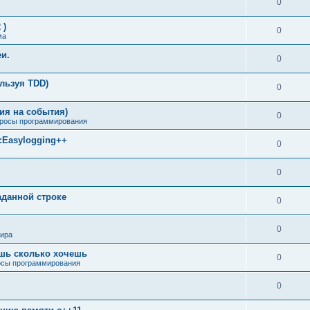
0
 )
0
ма
еи.
0
ользуя TDD)
0
ия на события)
0
росы программирования
м:Easylogging++
0
0
аданной строке
0
0
мира
ишь сколько хочешь
0
сы программирования
0