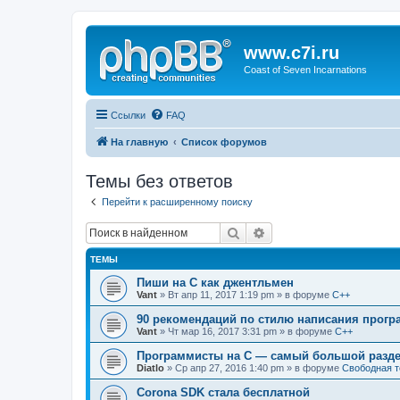
www.c7i.ru
Coast of Seven Incarnations
Ссылки
FAQ
На главную
Список форумов
Темы без ответов
Перейти к расширенному поиску
Поиск
Расширенный поиск
ТЕМЫ
Пиши на C как джентльмен
Vant
» Вт апр 11, 2017 1:19 pm » в форуме
C++
90 рекомендаций по стилю написания прогр
Vant
» Чт мар 16, 2017 3:31 pm » в форуме
C++
Программисты на C — самый большой разде
Diatlo
» Ср апр 27, 2016 1:40 pm » в форуме
Свободная 
Corona SDK стала бесплатной