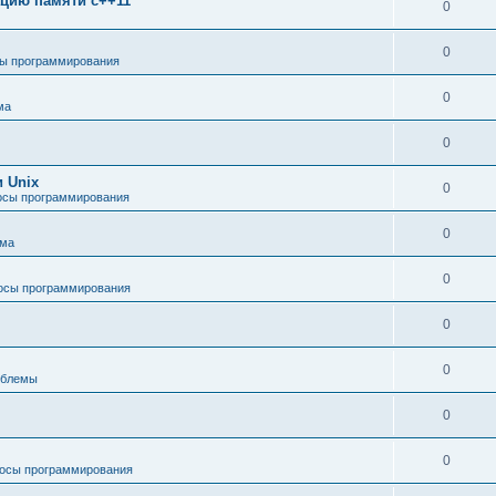
зацию памяти c++11
0
0
ы программирования
0
ма
0
 Unix
0
осы программирования
0
ема
0
осы программирования
0
0
облемы
0
0
осы программирования