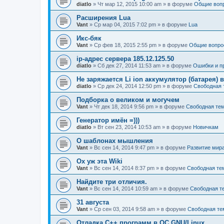
diatlo
» Чт мар 12, 2015 10:00 am » в форуме
Общие воп
Расширения Lua
Vant
» Ср мар 04, 2015 7:02 pm » в форуме
Lua
Икс-бяк
Vant
» Ср фев 18, 2015 2:55 pm » в форуме
Общие вопро
ip-адрес сервера 185.12.125.50
diatlo
» Сб дек 27, 2014 11:53 am » в форуме
Ошибки и п
Не заряжается Li ion аккумулятор (батарея) в
diatlo
» Ср дек 24, 2014 12:50 pm » в форуме
Свободная 
Подборка о великом и могучем
Vant
» Чт дек 18, 2014 9:56 pm » в форуме
Свободная те
Генератор имён =)))
diatlo
» Вт сен 23, 2014 10:53 am » в форуме
Новичкам
О шаблонах мышления
Vant
» Вс сен 14, 2014 9:47 pm » в форуме
Развитие мир
Ох уж эта Wiki
Vant
» Вс сен 14, 2014 8:37 pm » в форуме
Свободная те
Найдите три отличия.
Vant
» Вс сен 14, 2014 10:59 am » в форуме
Свободная т
31 августа
Vant
» Ср сен 03, 2014 9:58 am » в форуме
Свободная те
Отладка C++ программ в ОС GNU/Linux