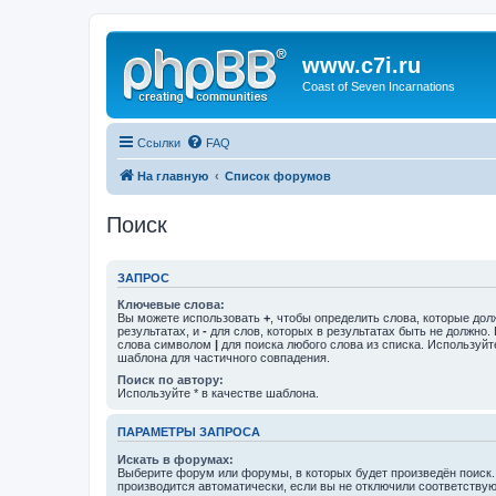
www.c7i.ru
Coast of Seven Incarnations
Ссылки
FAQ
На главную
Список форумов
Поиск
ЗАПРОС
Ключевые слова:
Вы можете использовать
+
, чтобы определить слова, которые дол
результатах, и
-
для слов, которых в результатах быть не должно.
слова символом
|
для поиска любого слова из списка. Используй
шаблона для частичного совпадения.
Поиск по автору:
Используйте * в качестве шаблона.
ПАРАМЕТРЫ ЗАПРОСА
Искать в форумах:
Выберите форум или форумы, в которых будет произведён поиск
производится автоматически, если вы не отключили соответству