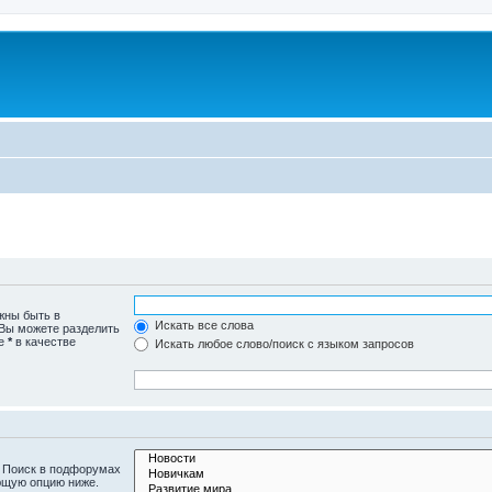
жны быть в
Искать все слова
 Вы можете разделить
те
*
в качестве
Искать любое слово/поиск с языком запросов
. Поиск в подфорумах
ющую опцию ниже.