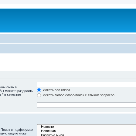
жны быть в
Искать все слова
 Вы можете разделить
те
*
в качестве
Искать любое слово/поиск с языком запросов
. Поиск в подфорумах
ющую опцию ниже.