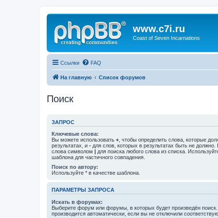
www.c7i.ru
Coast of Seven Incarnations
Ссылки
FAQ
На главную
Список форумов
Поиск
ЗАПРОС
Ключевые слова:
Вы можете использовать
+
, чтобы определить слова, которые дол
результатах, и
-
для слов, которых в результатах быть не должно.
слова символом
|
для поиска любого слова из списка. Используй
шаблона для частичного совпадения.
Поиск по автору:
Используйте * в качестве шаблона.
ПАРАМЕТРЫ ЗАПРОСА
Искать в форумах:
Выберите форум или форумы, в которых будет произведён поиск
производится автоматически, если вы не отключили соответству