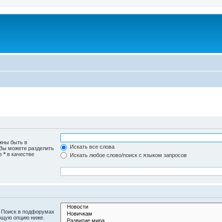
жны быть в
Искать все слова
 Вы можете разделить
те
*
в качестве
Искать любое слово/поиск с языком запросов
. Поиск в подфорумах
ющую опцию ниже.