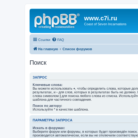
www.c7i.ru
Coast of Seven Incarnations
Ссылки
FAQ
На главную
Список форумов
Поиск
ЗАПРОС
Ключевые слова:
Вы можете использовать
+
, чтобы определить слова, которые дол
результатах, и
-
для слов, которых в результатах быть не должно.
слова символом
|
для поиска любого слова из списка. Используй
шаблона для частичного совпадения.
Поиск по автору:
Используйте * в качестве шаблона.
ПАРАМЕТРЫ ЗАПРОСА
Искать в форумах:
Выберите форум или форумы, в которых будет произведён поиск
производится автоматически, если вы не отключили соответству