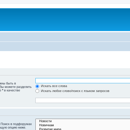
жны быть в
Искать все слова
 Вы можете разделить
те
*
в качестве
Искать любое слово/поиск с языком запросов
. Поиск в подфорумах
ющую опцию ниже.