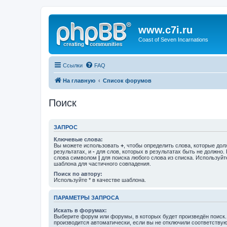
www.c7i.ru
Coast of Seven Incarnations
Ссылки
FAQ
На главную
Список форумов
Поиск
ЗАПРОС
Ключевые слова:
Вы можете использовать
+
, чтобы определить слова, которые дол
результатах, и
-
для слов, которых в результатах быть не должно.
слова символом
|
для поиска любого слова из списка. Используй
шаблона для частичного совпадения.
Поиск по автору:
Используйте * в качестве шаблона.
ПАРАМЕТРЫ ЗАПРОСА
Искать в форумах:
Выберите форум или форумы, в которых будет произведён поиск
производится автоматически, если вы не отключили соответству