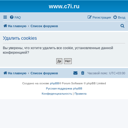
www.c7i.ru
FAQ
Регистрация
Вход
П
На главную
Список форумов
о
Удалить cookies
и
с
Вы уверены, что хотите удалить все cookie, установленные данной
конференцией?
к
На главную
Список форумов
Часовой пояс:
UTC+03:00
Создано на основе
phpBB
® Forum Software © phpBB Limited
Русская поддержка phpBB
Конфиденциальность
|
Правила