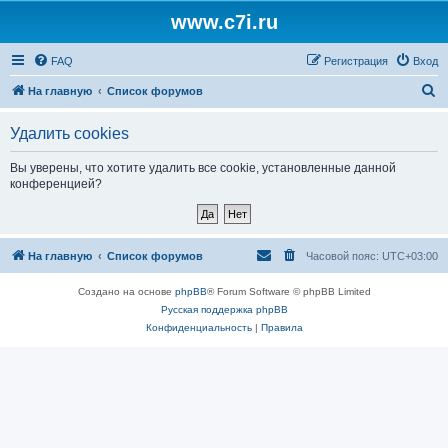
www.c7i.ru
FAQ
Регистрация
Вход
П
На главную
Список форумов
о
Удалить cookies
и
с
Вы уверены, что хотите удалить все cookie, установленные данной
конференцией?
к
На главную
Список форумов
Часовой пояс:
UTC+03:00
Создано на основе
phpBB
® Forum Software © phpBB Limited
Русская поддержка phpBB
Конфиденциальность
|
Правила