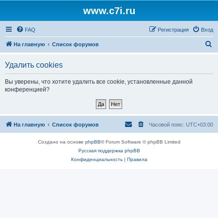
www.c7i.ru
FAQ
Регистрация
Вход
П
На главную
Список форумов
о
Удалить cookies
и
с
Вы уверены, что хотите удалить все cookie, установленные данной
конференцией?
к
На главную
Список форумов
Часовой пояс:
UTC+03:00
Создано на основе
phpBB
® Forum Software © phpBB Limited
Русская поддержка phpBB
Конфиденциальность
|
Правила