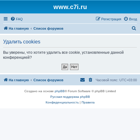
www.c7i.ru
FAQ
Регистрация
Вход
П
На главную
Список форумов
о
Удалить cookies
и
с
Вы уверены, что хотите удалить все cookie, установленные данной
конференцией?
к
На главную
Список форумов
Часовой пояс:
UTC+03:00
Создано на основе
phpBB
® Forum Software © phpBB Limited
Русская поддержка phpBB
Конфиденциальность
|
Правила