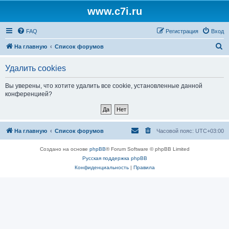
www.c7i.ru
FAQ
Регистрация
Вход
П
На главную
Список форумов
о
Удалить cookies
и
с
Вы уверены, что хотите удалить все cookie, установленные данной
конференцией?
к
На главную
Список форумов
Часовой пояс:
UTC+03:00
Создано на основе
phpBB
® Forum Software © phpBB Limited
Русская поддержка phpBB
Конфиденциальность
|
Правила