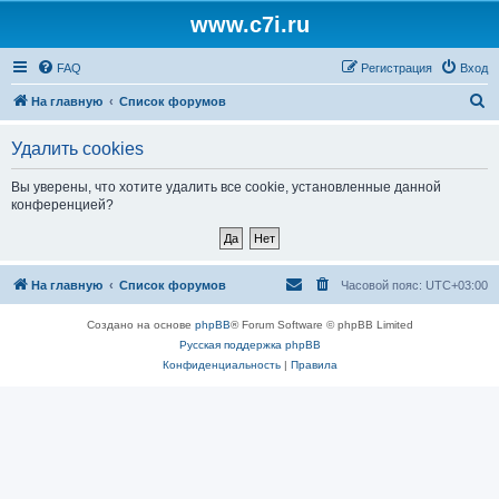
www.c7i.ru
FAQ
Регистрация
Вход
П
На главную
Список форумов
о
Удалить cookies
и
с
Вы уверены, что хотите удалить все cookie, установленные данной
конференцией?
к
На главную
Список форумов
Часовой пояс:
UTC+03:00
Создано на основе
phpBB
® Forum Software © phpBB Limited
Русская поддержка phpBB
Конфиденциальность
|
Правила