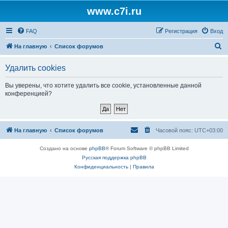
www.c7i.ru
FAQ
Регистрация
Вход
П
На главную
Список форумов
о
Удалить cookies
и
с
Вы уверены, что хотите удалить все cookie, установленные данной
конференцией?
к
На главную
Список форумов
Часовой пояс:
UTC+03:00
Создано на основе
phpBB
® Forum Software © phpBB Limited
Русская поддержка phpBB
Конфиденциальность
|
Правила