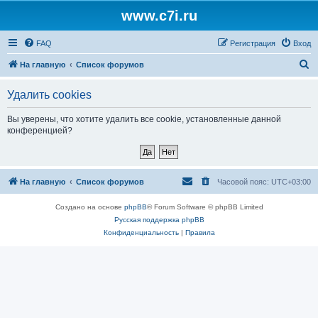
www.c7i.ru
FAQ
Регистрация
Вход
П
На главную
Список форумов
о
Удалить cookies
и
с
Вы уверены, что хотите удалить все cookie, установленные данной
конференцией?
к
На главную
Список форумов
Часовой пояс:
UTC+03:00
Создано на основе
phpBB
® Forum Software © phpBB Limited
Русская поддержка phpBB
Конфиденциальность
|
Правила