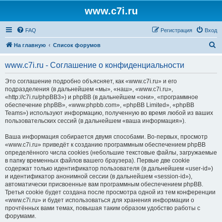
www.c7i.ru
FAQ
Регистрация
Вход
П
На главную
Список форумов
о
www.c7i.ru - Соглашение о конфиденциальности
и
с
Это соглашение подробно объясняет, как «www.c7i.ru» и его
подразделения (в дальнейшем «мы», «наш», «www.c7i.ru»,
к
«http://c7i.ru/phpBB3») и phpBB (в дальнейшем «они», «программное
обеспечение phpBB», «www.phpbb.com», «phpBB Limited», «phpBB
Teams») используют информацию, полученную во время любой из ваших
пользовательских сессий (в дальнейшем «ваша информация»).
Ваша информация собирается двумя способами. Во-первых, просмотр
«www.c7i.ru» приведёт к созданию программным обеспечением phpBB
определённого числа cookies (небольшие текстовые файлы, загружаемые
в папку временных файлов вашего браузера). Первые две cookie
содержат только идентификатор пользователя (в дальнейшем «user-id»)
и идентификатор анонимной сессии (в дальнейшем «session-id»),
автоматически присвоенные вам программным обеспечением phpBB.
Третья cookie будет создана после просмотра одной из тем конференции
«www.c7i.ru» и будет использоваться для хранения информации о
прочтённых вами темах, повышая таким образом удобство работы с
форумами.