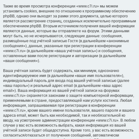
Также во время просмотра конференции «www.c7i.ru» мы можем
установить cookies, внешние по отношению к программному обеспечению
phpBB, однако они выходят за рамки этого документа, целью которого
является рассмотрение страниц, созданных исключительно программным
обеспечением phpBB. Вторым источником получения вашей информации
являются данные, которые вы отправляете на форум. Этими данными
могут быть, но не исчерпываются, следующие данные: сообщения,
размещённые под учётной записью Гостя (в дальнейшем «анонимные
сообщения»), данные, указанные при регистрации в конференции
«www.c7i.ru» (в дальнейшем «ваша учётная запись») и сообщения,
оставленные вами после регистрации и авторизации (в дальнейшем
«ваши сообщения»).
Ваша учётная запись будет содержать, как минимум, однозначно
идентифицируемое имя (в дальнейшем «ваше имя пользователя»),
индивидуальный пароль для входа под вашей учётной записью (далее
«ваш пароль») и реальный адрес email (в дальнейшем «ваш адрес
email»). Ваша информация из вашей учётной записи на форумах
«www.c7i.ru» охраняется законами о защите компьютерной информации,
применяемыми в стране, предоставляющей нам услуги хостинга. Любая
информация, запрашиваемая при регистрации в конференции
«www.c7i.ru», кроме вашего имени пользователя, вашего пароля и вашего
адреса email, может быть как необходимой, так и необязательной ко
вводу, на усмотрение администрации конференции «www.c7i.ru». В любом
случае у вас есть возможность выбрать, какая информация из вашей
учётной записи будет общедоступна. Кроме того, у вас есть возможность
согласиться/отказаться от получения сообщений, автоматически