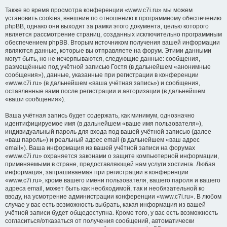
Также во время просмотра конференции «www.c7i.ru» мы можем
установить cookies, внешние по отношению к программному обеспечению
phpBB, однако они выходят за рамки этого документа, целью которого
является рассмотрение страниц, созданных исключительно программным
обеспечением phpBB. Вторым источником получения вашей информации
являются данные, которые вы отправляете на форум. Этими данными
могут быть, но не исчерпываются, следующие данные: сообщения,
размещённые под учётной записью Гостя (в дальнейшем «анонимные
сообщения»), данные, указанные при регистрации в конференции
«www.c7i.ru» (в дальнейшем «ваша учётная запись») и сообщения,
оставленные вами после регистрации и авторизации (в дальнейшем
«ваши сообщения»).
Ваша учётная запись будет содержать, как минимум, однозначно
идентифицируемое имя (в дальнейшем «ваше имя пользователя»),
индивидуальный пароль для входа под вашей учётной записью (далее
«ваш пароль») и реальный адрес email (в дальнейшем «ваш адрес
email»). Ваша информация из вашей учётной записи на форумах
«www.c7i.ru» охраняется законами о защите компьютерной информации,
применяемыми в стране, предоставляющей нам услуги хостинга. Любая
информация, запрашиваемая при регистрации в конференции
«www.c7i.ru», кроме вашего имени пользователя, вашего пароля и вашего
адреса email, может быть как необходимой, так и необязательной ко
вводу, на усмотрение администрации конференции «www.c7i.ru». В любом
случае у вас есть возможность выбрать, какая информация из вашей
учётной записи будет общедоступна. Кроме того, у вас есть возможность
согласиться/отказаться от получения сообщений, автоматически