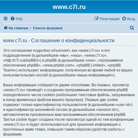
www.c7i.ru
FAQ
Регистрация
Вход
П
На главную
Список форумов
о
www.c7i.ru - Соглашение о конфиденциальности
и
с
Это соглашение подробно объясняет, как «www.c7i.ru» и его
подразделения (в дальнейшем «мы», «наш», «www.c7i.ru»,
к
«http://c7i.ru/phpBB3») и phpBB (в дальнейшем «они», «программное
обеспечение phpBB», «www.phpbb.com», «phpBB Limited», «phpBB
Teams») используют информацию, полученную во время любой из ваших
пользовательских сессий (в дальнейшем «ваша информация»).
Ваша информация собирается двумя способами. Во-первых, просмотр
«www.c7i.ru» приведёт к созданию программным обеспечением phpBB
определённого числа cookies (небольшие текстовые файлы, загружаемые
в папку временных файлов вашего браузера). Первые две cookie
содержат только идентификатор пользователя (в дальнейшем «user-id»)
и идентификатор анонимной сессии (в дальнейшем «session-id»),
автоматически присвоенные вам программным обеспечением phpBB.
Третья cookie будет создана после просмотра одной из тем конференции
«www.c7i.ru» и будет использоваться для хранения информации о
прочтённых вами темах, повышая таким образом удобство работы с
форумами.