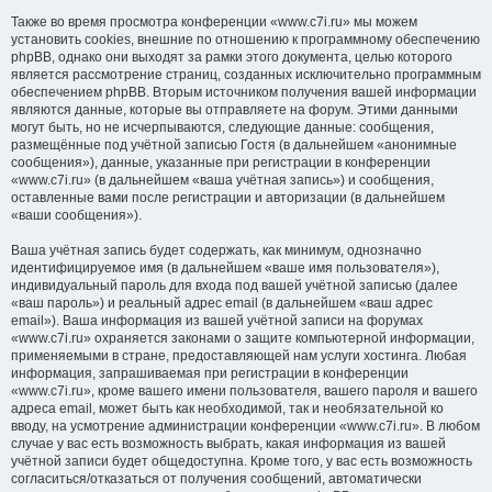
Также во время просмотра конференции «www.c7i.ru» мы можем
установить cookies, внешние по отношению к программному обеспечению
phpBB, однако они выходят за рамки этого документа, целью которого
является рассмотрение страниц, созданных исключительно программным
обеспечением phpBB. Вторым источником получения вашей информации
являются данные, которые вы отправляете на форум. Этими данными
могут быть, но не исчерпываются, следующие данные: сообщения,
размещённые под учётной записью Гостя (в дальнейшем «анонимные
сообщения»), данные, указанные при регистрации в конференции
«www.c7i.ru» (в дальнейшем «ваша учётная запись») и сообщения,
оставленные вами после регистрации и авторизации (в дальнейшем
«ваши сообщения»).
Ваша учётная запись будет содержать, как минимум, однозначно
идентифицируемое имя (в дальнейшем «ваше имя пользователя»),
индивидуальный пароль для входа под вашей учётной записью (далее
«ваш пароль») и реальный адрес email (в дальнейшем «ваш адрес
email»). Ваша информация из вашей учётной записи на форумах
«www.c7i.ru» охраняется законами о защите компьютерной информации,
применяемыми в стране, предоставляющей нам услуги хостинга. Любая
информация, запрашиваемая при регистрации в конференции
«www.c7i.ru», кроме вашего имени пользователя, вашего пароля и вашего
адреса email, может быть как необходимой, так и необязательной ко
вводу, на усмотрение администрации конференции «www.c7i.ru». В любом
случае у вас есть возможность выбрать, какая информация из вашей
учётной записи будет общедоступна. Кроме того, у вас есть возможность
согласиться/отказаться от получения сообщений, автоматически