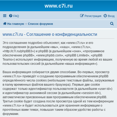
www.c7i.ru
FAQ
Регистрация
Вход
П
На главную
Список форумов
о
www.c7i.ru - Соглашение о конфиденциальности
и
с
Это соглашение подробно объясняет, как «www.c7i.ru» и его
подразделения (в дальнейшем «мы», «наш», «www.c7i.ru»,
к
«http://c7i.ru/phpBB3») и phpBB (в дальнейшем «они», «программное
обеспечение phpBB», «www.phpbb.com», «phpBB Limited», «phpBB
Teams») используют информацию, полученную во время любой из ваших
пользовательских сессий (в дальнейшем «ваша информация»).
Ваша информация собирается двумя способами. Во-первых, просмотр
«www.c7i.ru» приведёт к созданию программным обеспечением phpBB
определённого числа cookies (небольшие текстовые файлы, загружаемые
в папку временных файлов вашего браузера). Первые две cookie
содержат только идентификатор пользователя (в дальнейшем «user-id»)
и идентификатор анонимной сессии (в дальнейшем «session-id»),
автоматически присвоенные вам программным обеспечением phpBB.
Третья cookie будет создана после просмотра одной из тем конференции
«www.c7i.ru» и будет использоваться для хранения информации о
прочтённых вами темах, повышая таким образом удобство работы с
форумами.