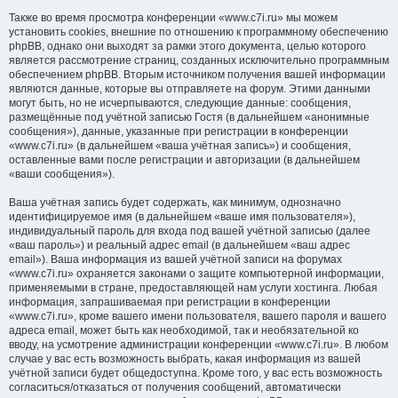
Также во время просмотра конференции «www.c7i.ru» мы можем
установить cookies, внешние по отношению к программному обеспечению
phpBB, однако они выходят за рамки этого документа, целью которого
является рассмотрение страниц, созданных исключительно программным
обеспечением phpBB. Вторым источником получения вашей информации
являются данные, которые вы отправляете на форум. Этими данными
могут быть, но не исчерпываются, следующие данные: сообщения,
размещённые под учётной записью Гостя (в дальнейшем «анонимные
сообщения»), данные, указанные при регистрации в конференции
«www.c7i.ru» (в дальнейшем «ваша учётная запись») и сообщения,
оставленные вами после регистрации и авторизации (в дальнейшем
«ваши сообщения»).
Ваша учётная запись будет содержать, как минимум, однозначно
идентифицируемое имя (в дальнейшем «ваше имя пользователя»),
индивидуальный пароль для входа под вашей учётной записью (далее
«ваш пароль») и реальный адрес email (в дальнейшем «ваш адрес
email»). Ваша информация из вашей учётной записи на форумах
«www.c7i.ru» охраняется законами о защите компьютерной информации,
применяемыми в стране, предоставляющей нам услуги хостинга. Любая
информация, запрашиваемая при регистрации в конференции
«www.c7i.ru», кроме вашего имени пользователя, вашего пароля и вашего
адреса email, может быть как необходимой, так и необязательной ко
вводу, на усмотрение администрации конференции «www.c7i.ru». В любом
случае у вас есть возможность выбрать, какая информация из вашей
учётной записи будет общедоступна. Кроме того, у вас есть возможность
согласиться/отказаться от получения сообщений, автоматически