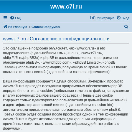
www.c7i.ru
FAQ
Регистрация
Вход
П
На главную
Список форумов
о
www.c7i.ru - Соглашение о конфиденциальности
и
с
Это соглашение подробно объясняет, как «www.c7i.ru» и его
подразделения (в дальнейшем «мы», «наш», «www.c7i.ru»,
к
«http://c7i.ru/phpBB3») и phpBB (в дальнейшем «они», «программное
обеспечение phpBB», «www.phpbb.com», «phpBB Limited», «phpBB
Teams») используют информацию, полученную во время любой из ваших
пользовательских сессий (в дальнейшем «ваша информация»).
Ваша информация собирается двумя способами. Во-первых, просмотр
«www.c7i.ru» приведёт к созданию программным обеспечением phpBB
определённого числа cookies (небольшие текстовые файлы, загружаемые
в папку временных файлов вашего браузера). Первые две cookie
содержат только идентификатор пользователя (в дальнейшем «user-id»)
и идентификатор анонимной сессии (в дальнейшем «session-id»),
автоматически присвоенные вам программным обеспечением phpBB.
Третья cookie будет создана после просмотра одной из тем конференции
«www.c7i.ru» и будет использоваться для хранения информации о
прочтённых вами темах, повышая таким образом удобство работы с
форумами.