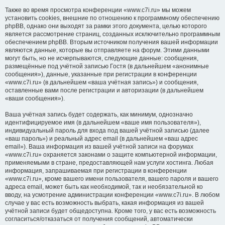
Также во время просмотра конференции «www.c7i.ru» мы можем
установить cookies, внешние по отношению к программному обеспечению
phpBB, однако они выходят за рамки этого документа, целью которого
является рассмотрение страниц, созданных исключительно программным
обеспечением phpBB. Вторым источником получения вашей информации
являются данные, которые вы отправляете на форум. Этими данными
могут быть, но не исчерпываются, следующие данные: сообщения,
размещённые под учётной записью Гостя (в дальнейшем «анонимные
сообщения»), данные, указанные при регистрации в конференции
«www.c7i.ru» (в дальнейшем «ваша учётная запись») и сообщения,
оставленные вами после регистрации и авторизации (в дальнейшем
«ваши сообщения»).
Ваша учётная запись будет содержать, как минимум, однозначно
идентифицируемое имя (в дальнейшем «ваше имя пользователя»),
индивидуальный пароль для входа под вашей учётной записью (далее
«ваш пароль») и реальный адрес email (в дальнейшем «ваш адрес
email»). Ваша информация из вашей учётной записи на форумах
«www.c7i.ru» охраняется законами о защите компьютерной информации,
применяемыми в стране, предоставляющей нам услуги хостинга. Любая
информация, запрашиваемая при регистрации в конференции
«www.c7i.ru», кроме вашего имени пользователя, вашего пароля и вашего
адреса email, может быть как необходимой, так и необязательной ко
вводу, на усмотрение администрации конференции «www.c7i.ru». В любом
случае у вас есть возможность выбрать, какая информация из вашей
учётной записи будет общедоступна. Кроме того, у вас есть возможность
согласиться/отказаться от получения сообщений, автоматически