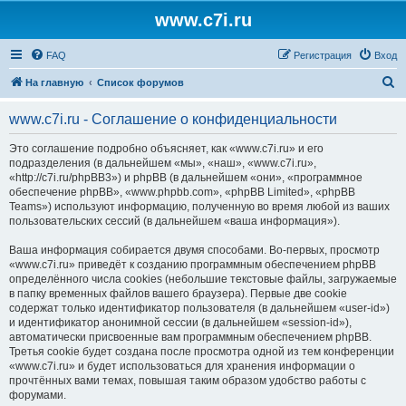
www.c7i.ru
FAQ
Регистрация
Вход
П
На главную
Список форумов
о
www.c7i.ru - Соглашение о конфиденциальности
и
с
Это соглашение подробно объясняет, как «www.c7i.ru» и его
подразделения (в дальнейшем «мы», «наш», «www.c7i.ru»,
к
«http://c7i.ru/phpBB3») и phpBB (в дальнейшем «они», «программное
обеспечение phpBB», «www.phpbb.com», «phpBB Limited», «phpBB
Teams») используют информацию, полученную во время любой из ваших
пользовательских сессий (в дальнейшем «ваша информация»).
Ваша информация собирается двумя способами. Во-первых, просмотр
«www.c7i.ru» приведёт к созданию программным обеспечением phpBB
определённого числа cookies (небольшие текстовые файлы, загружаемые
в папку временных файлов вашего браузера). Первые две cookie
содержат только идентификатор пользователя (в дальнейшем «user-id»)
и идентификатор анонимной сессии (в дальнейшем «session-id»),
автоматически присвоенные вам программным обеспечением phpBB.
Третья cookie будет создана после просмотра одной из тем конференции
«www.c7i.ru» и будет использоваться для хранения информации о
прочтённых вами темах, повышая таким образом удобство работы с
форумами.