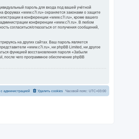
дивидуальный пароль для входа под вашей учётной
на форумах «www.c7i.ru» охраняется законами о защите
гистрации в конференции «www.c7i.ru», кроме вашего
е администрации конференции «www.c7i.ru». В любом
ность согласиться/отказаться от получения сообщений,
рируясь на других сайтах. Ваш пароль является
представители «www.c7i.ru», ни phpBB Limited, ни другое
оваться функцией восстановления пароля «Забыли
l, после чего программное обеспечение phpBB
 с администрацией
Удалить cookies
Часовой пояс:
UTC+03:00