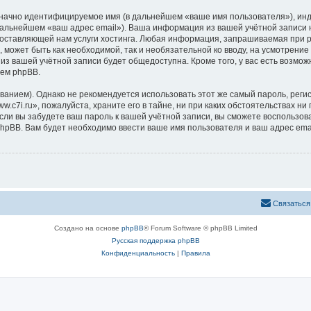
означно идентифицируемое имя (в дальнейшем «ваше имя пользователя»), ин
 дальнейшем «ваш адрес email»). Ваша информация из вашей учётной записи 
ставляющей нам услуги хостинга. Любая информация, запрашиваемая при ре
, может быть как необходимой, так и необязательной ко вводу, на усмотрени
 из вашей учётной записи будет общедоступна. Кроме того, у вас есть возмож
ем phpBB.
ием). Однако не рекомендуется использовать этот же самый пароль, регист
c7i.ru», пожалуйста, храните его в тайне, ни при каких обстоятельствах ни 
 если вы забудете ваш пароль к вашей учётной записи, вы сможете воспольз
pBB. Вам будет необходимо ввести ваше имя пользователя и ваш адрес emai
Связаться
Создано на основе
phpBB
® Forum Software © phpBB Limited
Русская поддержка phpBB
Конфиденциальность
|
Правила