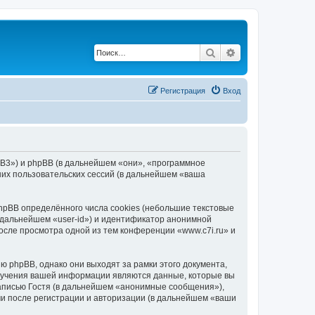
Поиск
Расширенный по
Регистрация
Вход
hpBB3») и phpBB (в дальнейшем «они», «программное
их пользовательских сессий (в дальнейшем «ваша
hpBB определённого числа cookies (небольшие текстовые
 дальнейшем «user-id») и идентификатор анонимной
осле просмотра одной из тем конференции «www.c7i.ru» и
 phpBB, однако они выходят за рамки этого документа,
лучения вашей информации являются данные, которые вы
аписью Гостя (в дальнейшем «анонимные сообщения»),
ми после регистрации и авторизации (в дальнейшем «ваши