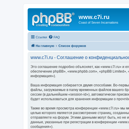
www.c7i.ru
Coast of Seven Incarnations
Ссылки
FAQ
На главную
Список форумов
www.c7i.ru - Соглашение о конфиденциально
Это соглашение подробно объясняет, как «www.c7i.ru» и ег
обеспечение phpBB», «www.phpbb.com», «phpBB Limited»,
информация»).
Ваша информация собирается двумя способами. Во-первых
файлы, загружаемые в папку временных файлов вашего бра
сессии (в дальнейшем «session-id»), автоматически присв
будет использоваться для хранения информации о прочтё
Также во время просмотра конференции «www.c7i.ru» мы м
целью которого является рассмотрение страниц, создан
отправляете на форум. Этими данными могут быть, но не
данные, указанные при регистрации в конференции «www.c
сообщения»).