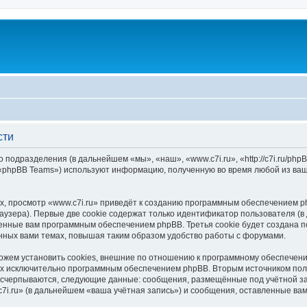
сти
о подразделения (в дальнейшем «мы», «наш», «www.c7i.ru», «http://c7i.ru/p
 «phpBB Teams») используют информацию, полученную во время любой из ваш
, просмотр «www.c7i.ru» приведёт к созданию программным обеспечением p
узера). Первые две cookie содержат только идентификатор пользователя (в
оенные вам программным обеспечением phpBB. Третья cookie будет создана п
нных вами темах, повышая таким образом удобство работы с форумами.
ожем установить cookies, внешние по отношению к программному обеспечению
ных исключительно программным обеспечением phpBB. Вторым источником по
 исчерпываются, следующие данные: сообщения, размещённые под учётной з
7i.ru» (в дальнейшем «ваша учётная запись») и сообщения, оставленные ва