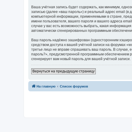
Ваша учётная запись будет содержать, как минимум, одн
записью (далее «ваш пароль») и реальный адрес email (в
компьютерной информации, применяемыми в стране, предо
имени пользователя, вашего пароля и вашего адреса email
случае у вас есть возможность выбрать, какая информация
автоматически сгенерированных программным обеспечени
Ваш пароль надёжно зашифрован (односторонним хэширован
средством доступа к вашей учётной записи на форумах «www.
третье лицо не вправе спрашивать ваш пароль. В случае,
пароль?», предусмотренной программным обеспечением ph
сгенерирует вам новый пароль для вашей учётной записи.
Вернуться на предыдущую страницу
На главную
Список форумов