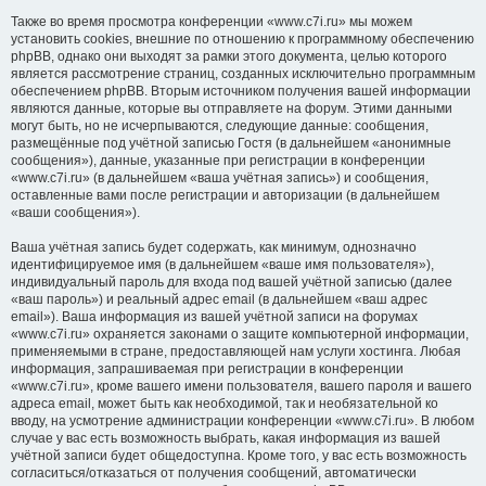
Также во время просмотра конференции «www.c7i.ru» мы можем
установить cookies, внешние по отношению к программному обеспечению
phpBB, однако они выходят за рамки этого документа, целью которого
является рассмотрение страниц, созданных исключительно программным
обеспечением phpBB. Вторым источником получения вашей информации
являются данные, которые вы отправляете на форум. Этими данными
могут быть, но не исчерпываются, следующие данные: сообщения,
размещённые под учётной записью Гостя (в дальнейшем «анонимные
сообщения»), данные, указанные при регистрации в конференции
«www.c7i.ru» (в дальнейшем «ваша учётная запись») и сообщения,
оставленные вами после регистрации и авторизации (в дальнейшем
«ваши сообщения»).
Ваша учётная запись будет содержать, как минимум, однозначно
идентифицируемое имя (в дальнейшем «ваше имя пользователя»),
индивидуальный пароль для входа под вашей учётной записью (далее
«ваш пароль») и реальный адрес email (в дальнейшем «ваш адрес
email»). Ваша информация из вашей учётной записи на форумах
«www.c7i.ru» охраняется законами о защите компьютерной информации,
применяемыми в стране, предоставляющей нам услуги хостинга. Любая
информация, запрашиваемая при регистрации в конференции
«www.c7i.ru», кроме вашего имени пользователя, вашего пароля и вашего
адреса email, может быть как необходимой, так и необязательной ко
вводу, на усмотрение администрации конференции «www.c7i.ru». В любом
случае у вас есть возможность выбрать, какая информация из вашей
учётной записи будет общедоступна. Кроме того, у вас есть возможность
согласиться/отказаться от получения сообщений, автоматически