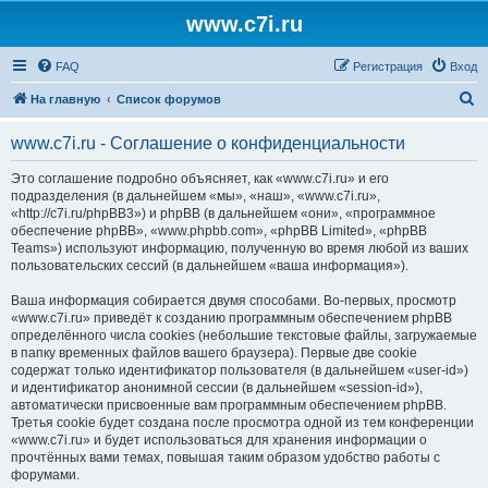
www.c7i.ru
FAQ
Регистрация
Вход
П
На главную
Список форумов
о
www.c7i.ru - Соглашение о конфиденциальности
и
с
Это соглашение подробно объясняет, как «www.c7i.ru» и его
подразделения (в дальнейшем «мы», «наш», «www.c7i.ru»,
к
«http://c7i.ru/phpBB3») и phpBB (в дальнейшем «они», «программное
обеспечение phpBB», «www.phpbb.com», «phpBB Limited», «phpBB
Teams») используют информацию, полученную во время любой из ваших
пользовательских сессий (в дальнейшем «ваша информация»).
Ваша информация собирается двумя способами. Во-первых, просмотр
«www.c7i.ru» приведёт к созданию программным обеспечением phpBB
определённого числа cookies (небольшие текстовые файлы, загружаемые
в папку временных файлов вашего браузера). Первые две cookie
содержат только идентификатор пользователя (в дальнейшем «user-id»)
и идентификатор анонимной сессии (в дальнейшем «session-id»),
автоматически присвоенные вам программным обеспечением phpBB.
Третья cookie будет создана после просмотра одной из тем конференции
«www.c7i.ru» и будет использоваться для хранения информации о
прочтённых вами темах, повышая таким образом удобство работы с
форумами.