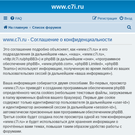
www.c7i.ru
FAQ
Регистрация
Вход
П
На главную
Список форумов
о
www.c7i.ru - Соглашение о конфиденциальности
и
с
Это соглашение подробно объясняет, как «www.c7i.ru» и его
подразделения (в дальнейшем «мы», «наш», «www.c7i.ru»,
к
«http://c7i.ru/phpBB3») и phpBB (в дальнейшем «они», «программное
обеспечение phpBB», «www.phpbb.com», «phpBB Limited», «phpBB
Teams») используют информацию, полученную во время любой из ваших
пользовательских сессий (в дальнейшем «ваша информация»).
Ваша информация собирается двумя способами. Во-первых, просмотр
«www.c7i.ru» приведёт к созданию программным обеспечением phpBB
определённого числа cookies (небольшие текстовые файлы, загружаемые
в папку временных файлов вашего браузера). Первые две cookie
содержат только идентификатор пользователя (в дальнейшем «user-id»)
и идентификатор анонимной сессии (в дальнейшем «session-id»),
автоматически присвоенные вам программным обеспечением phpBB.
Третья cookie будет создана после просмотра одной из тем конференции
«www.c7i.ru» и будет использоваться для хранения информации о
прочтённых вами темах, повышая таким образом удобство работы с
форумами.