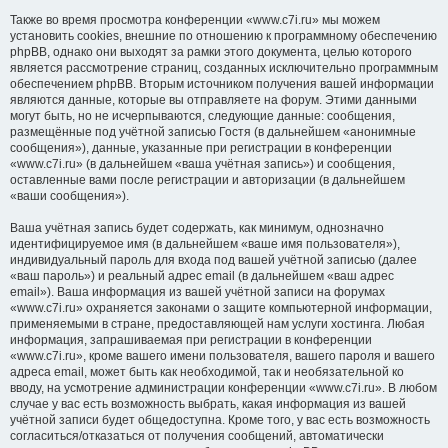
Также во время просмотра конференции «www.c7i.ru» мы можем
установить cookies, внешние по отношению к программному обеспечению
phpBB, однако они выходят за рамки этого документа, целью которого
является рассмотрение страниц, созданных исключительно программным
обеспечением phpBB. Вторым источником получения вашей информации
являются данные, которые вы отправляете на форум. Этими данными
могут быть, но не исчерпываются, следующие данные: сообщения,
размещённые под учётной записью Гостя (в дальнейшем «анонимные
сообщения»), данные, указанные при регистрации в конференции
«www.c7i.ru» (в дальнейшем «ваша учётная запись») и сообщения,
оставленные вами после регистрации и авторизации (в дальнейшем
«ваши сообщения»).
Ваша учётная запись будет содержать, как минимум, однозначно
идентифицируемое имя (в дальнейшем «ваше имя пользователя»),
индивидуальный пароль для входа под вашей учётной записью (далее
«ваш пароль») и реальный адрес email (в дальнейшем «ваш адрес
email»). Ваша информация из вашей учётной записи на форумах
«www.c7i.ru» охраняется законами о защите компьютерной информации,
применяемыми в стране, предоставляющей нам услуги хостинга. Любая
информация, запрашиваемая при регистрации в конференции
«www.c7i.ru», кроме вашего имени пользователя, вашего пароля и вашего
адреса email, может быть как необходимой, так и необязательной ко
вводу, на усмотрение администрации конференции «www.c7i.ru». В любом
случае у вас есть возможность выбрать, какая информация из вашей
учётной записи будет общедоступна. Кроме того, у вас есть возможность
согласиться/отказаться от получения сообщений, автоматически