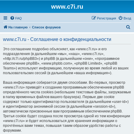
www.c7i.ru
FAQ
Регистрация
Вход
П
На главную
Список форумов
о
www.c7i.ru - Соглашение о конфиденциальности
и
с
Это соглашение подробно объясняет, как «www.c7i.ru» и его
подразделения (в дальнейшем «мы», «наш», «www.c7i.ru»,
к
«http://c7i.ru/phpBB3») и phpBB (в дальнейшем «они», «программное
обеспечение phpBB», «www.phpbb.com», «phpBB Limited», «phpBB
Teams») используют информацию, полученную во время любой из ваших
пользовательских сессий (в дальнейшем «ваша информация»).
Ваша информация собирается двумя способами. Во-первых, просмотр
«www.c7i.ru» приведёт к созданию программным обеспечением phpBB
определённого числа cookies (небольшие текстовые файлы, загружаемые
в папку временных файлов вашего браузера). Первые две cookie
содержат только идентификатор пользователя (в дальнейшем «user-id»)
и идентификатор анонимной сессии (в дальнейшем «session-id»),
автоматически присвоенные вам программным обеспечением phpBB.
Третья cookie будет создана после просмотра одной из тем конференции
«www.c7i.ru» и будет использоваться для хранения информации о
прочтённых вами темах, повышая таким образом удобство работы с
форумами.