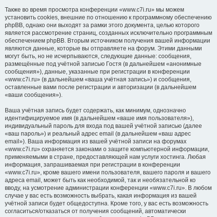
Также во время просмотра конференции «www.c7i.ru» мы можем
установить cookies, внешние по отношению к программному обеспечению
phpBB, однако они выходят за рамки этого документа, целью которого
является рассмотрение страниц, созданных исключительно программным
обеспечением phpBB. Вторым источником получения вашей информации
являются данные, которые вы отправляете на форум. Этими данными
могут быть, но не исчерпываются, следующие данные: сообщения,
размещённые под учётной записью Гостя (в дальнейшем «анонимные
сообщения»), данные, указанные при регистрации в конференции
«www.c7i.ru» (в дальнейшем «ваша учётная запись») и сообщения,
оставленные вами после регистрации и авторизации (в дальнейшем
«ваши сообщения»).
Ваша учётная запись будет содержать, как минимум, однозначно
идентифицируемое имя (в дальнейшем «ваше имя пользователя»),
индивидуальный пароль для входа под вашей учётной записью (далее
«ваш пароль») и реальный адрес email (в дальнейшем «ваш адрес
email»). Ваша информация из вашей учётной записи на форумах
«www.c7i.ru» охраняется законами о защите компьютерной информации,
применяемыми в стране, предоставляющей нам услуги хостинга. Любая
информация, запрашиваемая при регистрации в конференции
«www.c7i.ru», кроме вашего имени пользователя, вашего пароля и вашего
адреса email, может быть как необходимой, так и необязательной ко
вводу, на усмотрение администрации конференции «www.c7i.ru». В любом
случае у вас есть возможность выбрать, какая информация из вашей
учётной записи будет общедоступна. Кроме того, у вас есть возможность
согласиться/отказаться от получения сообщений, автоматически