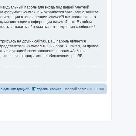
дивидуальный пароль для входа под вашей учётной
на форумах «www.c7i.ru» охраняется законами о защите
гистрации в конференции «www.c7i.ru», кроме вашего
е администрации конференции «www.c7i.ru». В любом
ность согласиться/отказаться от получения сообщений,
рируясь на других сайтах. Ваш пароль является
представители «www.c7i.ru», ни phpBB Limited, ни другое
оваться функцией восстановления пароля «Забыли
l, после чего программное обеспечение phpBB
 с администрацией
Удалить cookies
Часовой пояс:
UTC+03:00