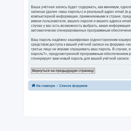
Ваша учётная запись будет содержать, как минимум, одн
записью (далее «ваш пароль») и реальный адрес email (в
компьютерной информации, применяемыми в стране, предо
имени пользователя, вашего пароля и вашего адреса email
случае у вас есть возможность выбрать, какая информация
автоматически сгенерированных программным обеспечени
Ваш пароль надёжно зашифрован (односторонним хэширован
средством доступа к вашей учётной записи на форумах «www.
третье лицо не вправе спрашивать ваш пароль. В случае,
пароль?», предусмотренной программным обеспечением ph
сгенерирует вам новый пароль для вашей учётной записи.
Вернуться на предыдущую страницу
На главную
Список форумов