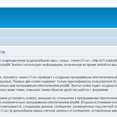
сти
о подразделения (в дальнейшем «мы», «наш», «www.c7i.ru», «http://c7i.ru/p
 «phpBB Teams») используют информацию, полученную во время любой из ваш
, просмотр «www.c7i.ru» приведёт к созданию программным обеспечением p
узера). Первые две cookie содержат только идентификатор пользователя (в
оенные вам программным обеспечением phpBB. Третья cookie будет создана п
нных вами темах, повышая таким образом удобство работы с форумами.
ожем установить cookies, внешние по отношению к программному обеспечению
ных исключительно программным обеспечением phpBB. Вторым источником по
 исчерпываются, следующие данные: сообщения, размещённые под учётной з
7i.ru» (в дальнейшем «ваша учётная запись») и сообщения, оставленные ва