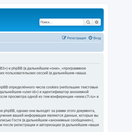
Поиск
Расширенный по
Регистрация
Вход
hpBB3») и phpBB (в дальнейшем «они», «программное
их пользовательских сессий (в дальнейшем «ваша
hpBB определённого числа cookies (небольшие текстовые
 дальнейшем «user-id») и идентификатор анонимной
осле просмотра одной из тем конференции «www.c7i.ru» и
 phpBB, однако они выходят за рамки этого документа,
лучения вашей информации являются данные, которые вы
аписью Гостя (в дальнейшем «анонимные сообщения»),
ми после регистрации и авторизации (в дальнейшем «ваши