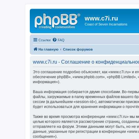
www.c7i.ru
Coast of Seven Incarnations
Ссылки
FAQ
На главную
Список форумов
www.c7i.ru - Соглашение о конфиденциально
Это соглашение подробно объясняет, как «www.c7i.ru» и ег
обеспечение phpBB», «www.phpbb.com», «phpBB Limited»,
информация»).
Ваша информация собирается двумя способами. Во-первых
файлы, загружаемые в папку временных файлов вашего бра
сессии (в дальнейшем «session-id»), автоматически присв
будет использоваться для хранения информации о прочтё
Также во время просмотра конференции «www.c7i.ru» мы м
целью которого является рассмотрение страниц, создан
отправляете на форум. Этими данными могут быть, но не
данные, указанные при регистрации в конференции «www.c
сообщения»).