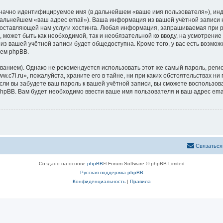
означно идентифицируемое имя (в дальнейшем «ваше имя пользователя»), ин
 дальнейшем «ваш адрес email»). Ваша информация из вашей учётной записи 
ставляющей нам услуги хостинга. Любая информация, запрашиваемая при ре
, может быть как необходимой, так и необязательной ко вводу, на усмотрени
 из вашей учётной записи будет общедоступна. Кроме того, у вас есть возмож
ем phpBB.
ием). Однако не рекомендуется использовать этот же самый пароль, регист
c7i.ru», пожалуйста, храните его в тайне, ни при каких обстоятельствах ни 
 если вы забудете ваш пароль к вашей учётной записи, вы сможете воспольз
pBB. Вам будет необходимо ввести ваше имя пользователя и ваш адрес emai
Связаться
Создано на основе
phpBB
® Forum Software © phpBB Limited
Русская поддержка phpBB
Конфиденциальность
|
Правила