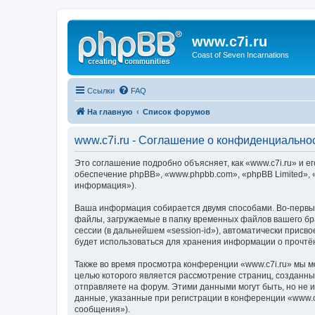
www.c7i.ru
Coast of Seven Incarnations
Ссылки
FAQ
На главную
Список форумов
www.c7i.ru - Соглашение о конфиденциально
Это соглашение подробно объясняет, как «www.c7i.ru» и ег
обеспечение phpBB», «www.phpbb.com», «phpBB Limited»,
информация»).
Ваша информация собирается двумя способами. Во-первых
файлы, загружаемые в папку временных файлов вашего бра
сессии (в дальнейшем «session-id»), автоматически присв
будет использоваться для хранения информации о прочтё
Также во время просмотра конференции «www.c7i.ru» мы м
целью которого является рассмотрение страниц, создан
отправляете на форум. Этими данными могут быть, но не
данные, указанные при регистрации в конференции «www.c
сообщения»).