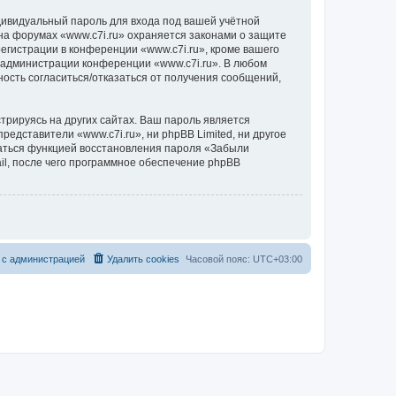
дивидуальный пароль для входа под вашей учётной
на форумах «www.c7i.ru» охраняется законами о защите
гистрации в конференции «www.c7i.ru», кроме вашего
е администрации конференции «www.c7i.ru». В любом
ность согласиться/отказаться от получения сообщений,
рируясь на других сайтах. Ваш пароль является
представители «www.c7i.ru», ни phpBB Limited, ни другое
оваться функцией восстановления пароля «Забыли
l, после чего программное обеспечение phpBB
 с администрацией
Удалить cookies
Часовой пояс:
UTC+03:00