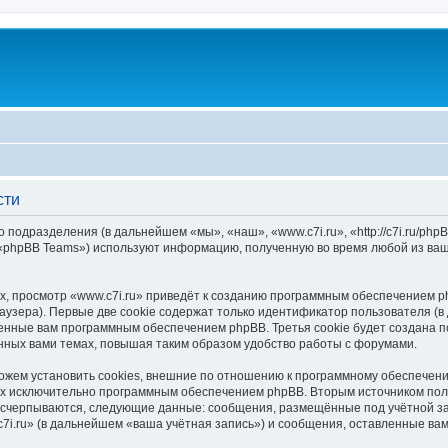
сти
о подразделения (в дальнейшем «мы», «наш», «www.c7i.ru», «http://c7i.ru/p
 «phpBB Teams») используют информацию, полученную во время любой из ваш
, просмотр «www.c7i.ru» приведёт к созданию программным обеспечением p
узера). Первые две cookie содержат только идентификатор пользователя (в
оенные вам программным обеспечением phpBB. Третья cookie будет создана п
нных вами темах, повышая таким образом удобство работы с форумами.
ожем установить cookies, внешние по отношению к программному обеспечению
ных исключительно программным обеспечением phpBB. Вторым источником по
 исчерпываются, следующие данные: сообщения, размещённые под учётной з
7i.ru» (в дальнейшем «ваша учётная запись») и сообщения, оставленные ва