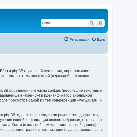
Поиск
Расширенный по
Регистрация
Вход
hpBB3») и phpBB (в дальнейшем «они», «программное
их пользовательских сессий (в дальнейшем «ваша
hpBB определённого числа cookies (небольшие текстовые
 дальнейшем «user-id») и идентификатор анонимной
осле просмотра одной из тем конференции «www.c7i.ru» и
 phpBB, однако они выходят за рамки этого документа,
лучения вашей информации являются данные, которые вы
аписью Гостя (в дальнейшем «анонимные сообщения»),
ми после регистрации и авторизации (в дальнейшем «ваши