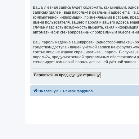
Ваша учётная запись будет содержать, как минимум, одн
записью (далее «ваш пароль») и реальный адрес email (в
компьютерной информации, применяемыми в стране, предо
имени пользователя, вашего пароля и вашего адреса email
случае у вас есть возможность выбрать, какая информация
автоматически сгенерированных программным обеспечени
Ваш пароль надёжно зашифрован (односторонним хэширован
средством доступа к вашей учётной записи на форумах «www.
третье лицо не вправе спрашивать ваш пароль. В случае,
пароль?», предусмотренной программным обеспечением ph
сгенерирует вам новый пароль для вашей учётной записи.
Вернуться на предыдущую страницу
На главную
Список форумов