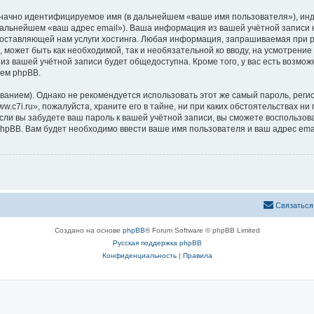
означно идентифицируемое имя (в дальнейшем «ваше имя пользователя»), ин
 дальнейшем «ваш адрес email»). Ваша информация из вашей учётной записи 
ставляющей нам услуги хостинга. Любая информация, запрашиваемая при ре
, может быть как необходимой, так и необязательной ко вводу, на усмотрени
 из вашей учётной записи будет общедоступна. Кроме того, у вас есть возмож
ем phpBB.
ием). Однако не рекомендуется использовать этот же самый пароль, регист
c7i.ru», пожалуйста, храните его в тайне, ни при каких обстоятельствах ни 
 если вы забудете ваш пароль к вашей учётной записи, вы сможете воспольз
pBB. Вам будет необходимо ввести ваше имя пользователя и ваш адрес emai
Связаться
Создано на основе
phpBB
® Forum Software © phpBB Limited
Русская поддержка phpBB
Конфиденциальность
|
Правила