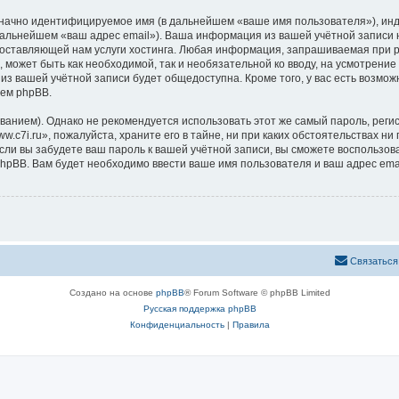
означно идентифицируемое имя (в дальнейшем «ваше имя пользователя»), ин
 дальнейшем «ваш адрес email»). Ваша информация из вашей учётной записи 
ставляющей нам услуги хостинга. Любая информация, запрашиваемая при ре
, может быть как необходимой, так и необязательной ко вводу, на усмотрени
 из вашей учётной записи будет общедоступна. Кроме того, у вас есть возмож
ем phpBB.
ием). Однако не рекомендуется использовать этот же самый пароль, регист
c7i.ru», пожалуйста, храните его в тайне, ни при каких обстоятельствах ни 
 если вы забудете ваш пароль к вашей учётной записи, вы сможете воспольз
pBB. Вам будет необходимо ввести ваше имя пользователя и ваш адрес emai
Связаться
Создано на основе
phpBB
® Forum Software © phpBB Limited
Русская поддержка phpBB
Конфиденциальность
|
Правила