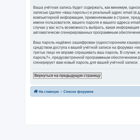
Ваша учётная запись будет содержать, как минимум, одн
записью (далее «ваш пароль») и реальный адрес email (в
компьютерной информации, применяемыми в стране, предо
имени пользователя, вашего пароля и вашего адреса email
случае у вас есть возможность выбрать, какая информация
автоматически сгенерированных программным обеспечени
Ваш пароль надёжно зашифрован (односторонним хэширован
средством доступа к вашей учётной записи на форумах «www.
третье лицо не вправе спрашивать ваш пароль. В случае,
пароль?», предусмотренной программным обеспечением ph
сгенерирует вам новый пароль для вашей учётной записи.
Вернуться на предыдущую страницу
На главную
Список форумов