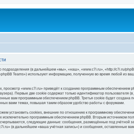
сти
о подразделения (в дальнейшем «мы», «наш», «www.c7i.ru», «http://c7i.ru/p
 «phpBB Teams») используют информацию, полученную во время любой из ваш
, просмотр «www.c7i.ru» приведёт к созданию программным обеспечением p
узера). Первые две cookie содержат только идентификатор пользователя (в
оенные вам программным обеспечением phpBB. Третья cookie будет создана п
нных вами темах, повышая таким образом удобство работы с форумами.
ожем установить cookies, внешние по отношению к программному обеспечению
ных исключительно программным обеспечением phpBB. Вторым источником по
 исчерпываются, следующие данные: сообщения, размещённые под учётной з
7i.ru» (в дальнейшем «ваша учётная запись») и сообщения, оставленные ва