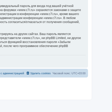
дивидуальный пароль для входа под вашей учётной
на форумах «www.c7i.ru» охраняется законами о защите
гистрации в конференции «www.c7i.ru», кроме вашего
е администрации конференции «www.c7i.ru». В любом
ность согласиться/отказаться от получения сообщений,
рируясь на других сайтах. Ваш пароль является
представители «www.c7i.ru», ни phpBB Limited, ни другое
оваться функцией восстановления пароля «Забыли
l, после чего программное обеспечение phpBB
 с администрацией
Удалить cookies
Часовой пояс:
UTC+03:00