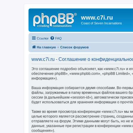
www.c7i.ru
Coast of Seven Incarnations
Ссылки
FAQ
На главную
Список форумов
www.c7i.ru - Соглашение о конфиденциально
Это соглашение подробно объясняет, как «www.c7i.ru» и ег
обеспечение phpBB», «www.phpbb.com», «phpBB Limited»,
информация»).
Ваша информация собирается двумя способами. Во-первых
файлы, загружаемые в папку временных файлов вашего бра
сессии (в дальнейшем «session-id»), автоматически присв
будет использоваться для хранения информации о прочтё
Также во время просмотра конференции «www.c7i.ru» мы м
целью которого является рассмотрение страниц, создан
отправляете на форум. Этими данными могут быть, но не
данные, указанные при регистрации в конференции «www.c
сообщения»).