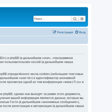
Поиск
Расширенный по
Регистрация
Вход
hpBB3») и phpBB (в дальнейшем «они», «программное
их пользовательских сессий (в дальнейшем «ваша
hpBB определённого числа cookies (небольшие текстовые
 дальнейшем «user-id») и идентификатор анонимной
осле просмотра одной из тем конференции «www.c7i.ru» и
 phpBB, однако они выходят за рамки этого документа,
лучения вашей информации являются данные, которые вы
аписью Гостя (в дальнейшем «анонимные сообщения»),
ми после регистрации и авторизации (в дальнейшем «ваши