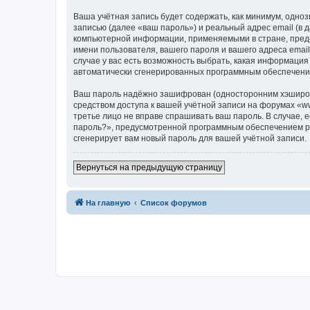
Ваша учётная запись будет содержать, как минимум, одн
записью (далее «ваш пароль») и реальный адрес email (в
компьютерной информации, применяемыми в стране, предо
имени пользователя, вашего пароля и вашего адреса email
случае у вас есть возможность выбрать, какая информация
автоматически сгенерированных программным обеспечени
Ваш пароль надёжно зашифрован (односторонним хэширован
средством доступа к вашей учётной записи на форумах «www.
третье лицо не вправе спрашивать ваш пароль. В случае,
пароль?», предусмотренной программным обеспечением ph
сгенерирует вам новый пароль для вашей учётной записи.
Вернуться на предыдущую страницу
На главную
Список форумов