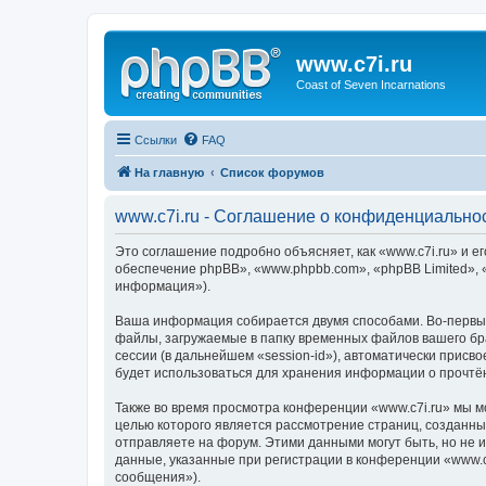
www.c7i.ru
Coast of Seven Incarnations
Ссылки
FAQ
На главную
Список форумов
www.c7i.ru - Соглашение о конфиденциально
Это соглашение подробно объясняет, как «www.c7i.ru» и ег
обеспечение phpBB», «www.phpbb.com», «phpBB Limited»,
информация»).
Ваша информация собирается двумя способами. Во-первых
файлы, загружаемые в папку временных файлов вашего бра
сессии (в дальнейшем «session-id»), автоматически присв
будет использоваться для хранения информации о прочтё
Также во время просмотра конференции «www.c7i.ru» мы м
целью которого является рассмотрение страниц, создан
отправляете на форум. Этими данными могут быть, но не
данные, указанные при регистрации в конференции «www.c
сообщения»).