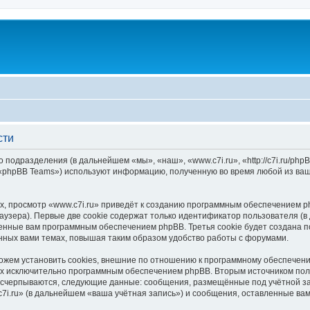
сти
о подразделения (в дальнейшем «мы», «наш», «www.c7i.ru», «http://c7i.ru/p
 «phpBB Teams») используют информацию, полученную во время любой из ваш
, просмотр «www.c7i.ru» приведёт к созданию программным обеспечением p
узера). Первые две cookie содержат только идентификатор пользователя (в
оенные вам программным обеспечением phpBB. Третья cookie будет создана п
нных вами темах, повышая таким образом удобство работы с форумами.
ожем установить cookies, внешние по отношению к программному обеспечению
ных исключительно программным обеспечением phpBB. Вторым источником по
 исчерпываются, следующие данные: сообщения, размещённые под учётной з
7i.ru» (в дальнейшем «ваша учётная запись») и сообщения, оставленные ва