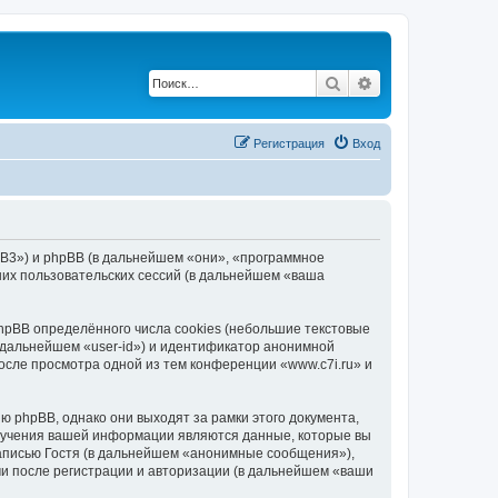
Поиск
Расширенный по
Регистрация
Вход
hpBB3») и phpBB (в дальнейшем «они», «программное
их пользовательских сессий (в дальнейшем «ваша
hpBB определённого числа cookies (небольшие текстовые
 дальнейшем «user-id») и идентификатор анонимной
осле просмотра одной из тем конференции «www.c7i.ru» и
 phpBB, однако они выходят за рамки этого документа,
лучения вашей информации являются данные, которые вы
аписью Гостя (в дальнейшем «анонимные сообщения»),
ми после регистрации и авторизации (в дальнейшем «ваши