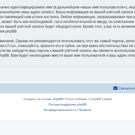
означно идентифицируемое имя (в дальнейшем «ваше имя пользователя»), ин
 дальнейшем «ваш адрес email»). Ваша информация из вашей учётной записи 
ставляющей нам услуги хостинга. Любая информация, запрашиваемая при ре
, может быть как необходимой, так и необязательной ко вводу, на усмотрени
 из вашей учётной записи будет общедоступна. Кроме того, у вас есть возмож
ем phpBB.
ием). Однако не рекомендуется использовать этот же самый пароль, регист
c7i.ru», пожалуйста, храните его в тайне, ни при каких обстоятельствах ни 
 если вы забудете ваш пароль к вашей учётной записи, вы сможете воспольз
pBB. Вам будет необходимо ввести ваше имя пользователя и ваш адрес emai
Связаться
Создано на основе
phpBB
® Forum Software © phpBB Limited
Русская поддержка phpBB
Конфиденциальность
|
Правила