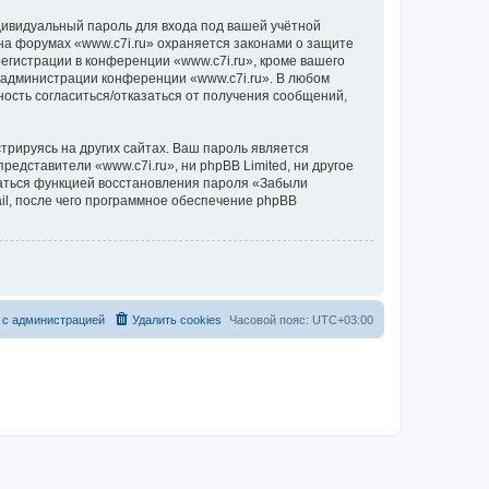
дивидуальный пароль для входа под вашей учётной
на форумах «www.c7i.ru» охраняется законами о защите
гистрации в конференции «www.c7i.ru», кроме вашего
е администрации конференции «www.c7i.ru». В любом
ность согласиться/отказаться от получения сообщений,
рируясь на других сайтах. Ваш пароль является
представители «www.c7i.ru», ни phpBB Limited, ни другое
оваться функцией восстановления пароля «Забыли
l, после чего программное обеспечение phpBB
 с администрацией
Удалить cookies
Часовой пояс:
UTC+03:00