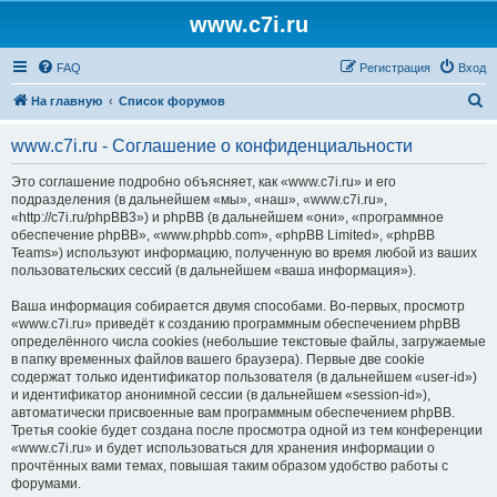
www.c7i.ru
FAQ
Регистрация
Вход
П
На главную
Список форумов
о
www.c7i.ru - Соглашение о конфиденциальности
и
с
Это соглашение подробно объясняет, как «www.c7i.ru» и его
подразделения (в дальнейшем «мы», «наш», «www.c7i.ru»,
к
«http://c7i.ru/phpBB3») и phpBB (в дальнейшем «они», «программное
обеспечение phpBB», «www.phpbb.com», «phpBB Limited», «phpBB
Teams») используют информацию, полученную во время любой из ваших
пользовательских сессий (в дальнейшем «ваша информация»).
Ваша информация собирается двумя способами. Во-первых, просмотр
«www.c7i.ru» приведёт к созданию программным обеспечением phpBB
определённого числа cookies (небольшие текстовые файлы, загружаемые
в папку временных файлов вашего браузера). Первые две cookie
содержат только идентификатор пользователя (в дальнейшем «user-id»)
и идентификатор анонимной сессии (в дальнейшем «session-id»),
автоматически присвоенные вам программным обеспечением phpBB.
Третья cookie будет создана после просмотра одной из тем конференции
«www.c7i.ru» и будет использоваться для хранения информации о
прочтённых вами темах, повышая таким образом удобство работы с
форумами.