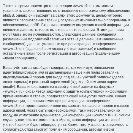
Также во время просмотра конференции «www.c7i.ru» мы можем
установить cookies, внешние по отношению к программному обеспечению
phpBB, однако они выходят за рамки этого документа, целью которого
является рассмотрение страниц, созданных исключительно программным
обеспечением phpBB. Вторым источником получения вашей информации
являются данные, которые вы отправляете на форум. Этими данными
могут быть, но не исчерпываются, следующие данные: сообщения,
размещённые под учётной записью Гостя (в дальнейшем «анонимные
сообщения»), данные, указанные при регистрации в конференции
«www.c7i.ru» (в дальнейшем «ваша учётная запись») и сообщения,
оставленные вами после регистрации и авторизации (в дальнейшем
«ваши сообщения»).
Ваша учётная запись будет содержать, как минимум, однозначно
идентифицируемое имя (в дальнейшем «ваше имя пользователя»),
индивидуальный пароль для входа под вашей учётной записью (далее
«ваш пароль») и реальный адрес email (в дальнейшем «ваш адрес
email»). Ваша информация из вашей учётной записи на форумах
«www.c7i.ru» охраняется законами о защите компьютерной информации,
применяемыми в стране, предоставляющей нам услуги хостинга. Любая
информация, запрашиваемая при регистрации в конференции
«www.c7i.ru», кроме вашего имени пользователя, вашего пароля и вашего
адреса email, может быть как необходимой, так и необязательной ко
вводу, на усмотрение администрации конференции «www.c7i.ru». В любом
случае у вас есть возможность выбрать, какая информация из вашей
учётной записи будет общедоступна. Кроме того, у вас есть возможность
согласиться/отказаться от получения сообщений, автоматически