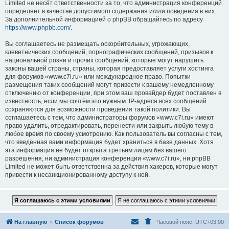
Limited не несёт ответственности за то, что администрация конференций
определяет в качестве допустимого содержания и/или поведения в них.
За дополнительной информацией о phpBB обращайтесь по адресу
https://www.phpbb.com/
.
Вы соглашаетесь не размещать оскорбительных, угрожающих,
клеветнических сообщений, порнографических сообщений, призывов к
национальной розни и прочих сообщений, которые могут нарушить
законы вашей страны, страны, которая предоставляет услуги хостинга
для форумов «www.c7i.ru» или международное право. Попытки
размещения таких сообщений могут привести к вашему немедленному
отключению от конференции, при этом ваш провайдер будет поставлен в
известность, если мы сочтём это нужным. IP-адреса всех сообщений
сохраняются для возможности проведения такой политики. Вы
соглашаетесь с тем, что администраторы форумов «www.c7i.ru» имеют
право удалить, отредактировать, перенести или закрыть любую тему в
любое время по своему усмотрению. Как пользователь вы согласны с тем,
что введённая вами информация будет храниться в базе данных. Хотя
эта информация не будет открыта третьим лицам без вашего
разрешения, ни администрация конференции «www.c7i.ru», ни phpBB
Limited не может быть ответственна за действия хакеров, которые могут
привести к несанкционированному доступу к ней.
На главную
Список форумов
Часовой пояс:
UTC+03:00