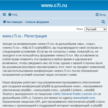
www.c7i.ru
FAQ
Вход
П
На главную
Список форумов
о
Язык:
и
www.c7i.ru - Регистрация
с
Заходя на конференцию «www.c7i.ru» (в дальнейшем «мы», «наш»,
к
«www.c7i.ru», «http://c7i.ru/phpBB3»), вы подтверждаете своё согласие со
следующими условиями. Если вы не согласны с ними, пожалуйста, не
заходите и не пользуйтесь форумами «www.c7i.ru». Мы оставляем за
собой право изменять эти правила в любое время и сделаем всё
возможное, чтобы уведомить вас об этом, однако с вашей стороны было
бы разумным регулярно просматривать этот текст на предмет изменений,
так как использование конференции «www.c7i.ru» после обновления/
исправления условий означает ваше согласие с ними.
Наши форумы работают под управлением программного обеспечения
для создания конференций phpBB (в дальнейшем «они», «программное
обеспечение phpBB», «www.phpbb.com», «phpBB Limited», «phpBB
Teams»), выпущенного по лицензии «
GNU General Public License v2
» (в
дальнейшем «GPL»). Скачать его можно по адресу
www.phpbb.com
.
Ограничения лицензии GPL для программного обеспечения phpBB строго
связаны с организацией и поддержкой интернет-конференций, и phpBB