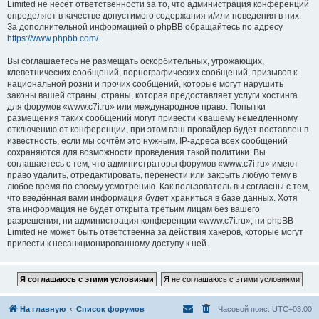
Limited не несёт ответственности за то, что администрация конференций
определяет в качестве допустимого содержания и/или поведения в них.
За дополнительной информацией о phpBB обращайтесь по адресу
https://www.phpbb.com/
.
Вы соглашаетесь не размещать оскорбительных, угрожающих,
клеветнических сообщений, порнографических сообщений, призывов к
национальной розни и прочих сообщений, которые могут нарушить
законы вашей страны, страны, которая предоставляет услуги хостинга
для форумов «www.c7i.ru» или международное право. Попытки
размещения таких сообщений могут привести к вашему немедленному
отключению от конференции, при этом ваш провайдер будет поставлен в
известность, если мы сочтём это нужным. IP-адреса всех сообщений
сохраняются для возможности проведения такой политики. Вы
соглашаетесь с тем, что администраторы форумов «www.c7i.ru» имеют
право удалить, отредактировать, перенести или закрыть любую тему в
любое время по своему усмотрению. Как пользователь вы согласны с тем,
что введённая вами информация будет храниться в базе данных. Хотя
эта информация не будет открыта третьим лицам без вашего
разрешения, ни администрация конференции «www.c7i.ru», ни phpBB
Limited не может быть ответственна за действия хакеров, которые могут
привести к несанкционированному доступу к ней.
На главную
Список форумов
Часовой пояс:
UTC+03:00