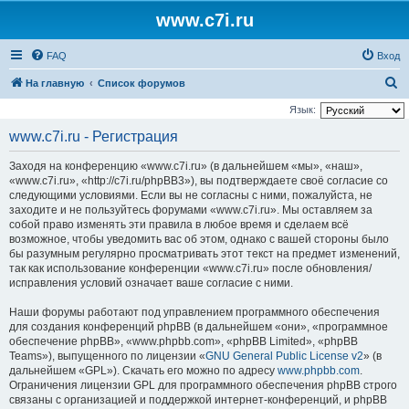
www.c7i.ru
FAQ
Вход
П
На главную
Список форумов
о
Язык:
и
www.c7i.ru - Регистрация
с
Заходя на конференцию «www.c7i.ru» (в дальнейшем «мы», «наш»,
к
«www.c7i.ru», «http://c7i.ru/phpBB3»), вы подтверждаете своё согласие со
следующими условиями. Если вы не согласны с ними, пожалуйста, не
заходите и не пользуйтесь форумами «www.c7i.ru». Мы оставляем за
собой право изменять эти правила в любое время и сделаем всё
возможное, чтобы уведомить вас об этом, однако с вашей стороны было
бы разумным регулярно просматривать этот текст на предмет изменений,
так как использование конференции «www.c7i.ru» после обновления/
исправления условий означает ваше согласие с ними.
Наши форумы работают под управлением программного обеспечения
для создания конференций phpBB (в дальнейшем «они», «программное
обеспечение phpBB», «www.phpbb.com», «phpBB Limited», «phpBB
Teams»), выпущенного по лицензии «
GNU General Public License v2
» (в
дальнейшем «GPL»). Скачать его можно по адресу
www.phpbb.com
.
Ограничения лицензии GPL для программного обеспечения phpBB строго
связаны с организацией и поддержкой интернет-конференций, и phpBB