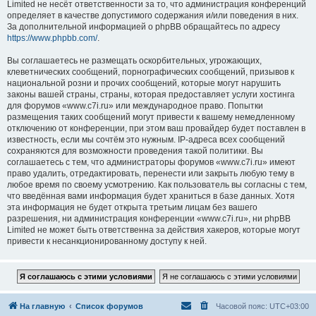
Limited не несёт ответственности за то, что администрация конференций
определяет в качестве допустимого содержания и/или поведения в них.
За дополнительной информацией о phpBB обращайтесь по адресу
https://www.phpbb.com/
.
Вы соглашаетесь не размещать оскорбительных, угрожающих,
клеветнических сообщений, порнографических сообщений, призывов к
национальной розни и прочих сообщений, которые могут нарушить
законы вашей страны, страны, которая предоставляет услуги хостинга
для форумов «www.c7i.ru» или международное право. Попытки
размещения таких сообщений могут привести к вашему немедленному
отключению от конференции, при этом ваш провайдер будет поставлен в
известность, если мы сочтём это нужным. IP-адреса всех сообщений
сохраняются для возможности проведения такой политики. Вы
соглашаетесь с тем, что администраторы форумов «www.c7i.ru» имеют
право удалить, отредактировать, перенести или закрыть любую тему в
любое время по своему усмотрению. Как пользователь вы согласны с тем,
что введённая вами информация будет храниться в базе данных. Хотя
эта информация не будет открыта третьим лицам без вашего
разрешения, ни администрация конференции «www.c7i.ru», ни phpBB
Limited не может быть ответственна за действия хакеров, которые могут
привести к несанкционированному доступу к ней.
На главную
Список форумов
Часовой пояс:
UTC+03:00