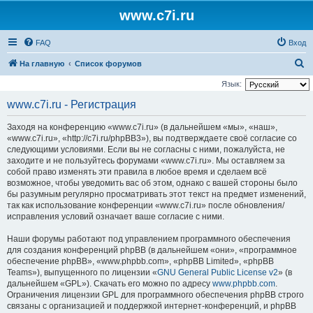
www.c7i.ru
FAQ
Вход
П
На главную
Список форумов
о
Язык:
и
www.c7i.ru - Регистрация
с
Заходя на конференцию «www.c7i.ru» (в дальнейшем «мы», «наш»,
к
«www.c7i.ru», «http://c7i.ru/phpBB3»), вы подтверждаете своё согласие со
следующими условиями. Если вы не согласны с ними, пожалуйста, не
заходите и не пользуйтесь форумами «www.c7i.ru». Мы оставляем за
собой право изменять эти правила в любое время и сделаем всё
возможное, чтобы уведомить вас об этом, однако с вашей стороны было
бы разумным регулярно просматривать этот текст на предмет изменений,
так как использование конференции «www.c7i.ru» после обновления/
исправления условий означает ваше согласие с ними.
Наши форумы работают под управлением программного обеспечения
для создания конференций phpBB (в дальнейшем «они», «программное
обеспечение phpBB», «www.phpbb.com», «phpBB Limited», «phpBB
Teams»), выпущенного по лицензии «
GNU General Public License v2
» (в
дальнейшем «GPL»). Скачать его можно по адресу
www.phpbb.com
.
Ограничения лицензии GPL для программного обеспечения phpBB строго
связаны с организацией и поддержкой интернет-конференций, и phpBB