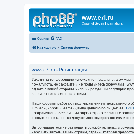
www.c7i.ru
Coast of Seven Incarnations
Ссылки
FAQ
На главную
Список форумов
www.c7i.ru - Регистрация
Заходя на конференцию «www.c7i.ru» (в дальнейшем «мы», «
пожалуйста, не заходите и не пользуйтесь форумами «www.
однако с вашей стороны было бы разумным регулярно прос
означает ваше согласие с ними.
Наши форумы работают под управлением программного об
Limited», «phpBB Teams»), выпущенного по лицензии «
GNU 
программного обеспечения phpBB строго связаны с органи
определяет в качестве допустимого содержания и/или по
Вы соглашаетесь не размещать оскорбительных, угрожающ
нарушить законы вашей страны, страны, которая предоста