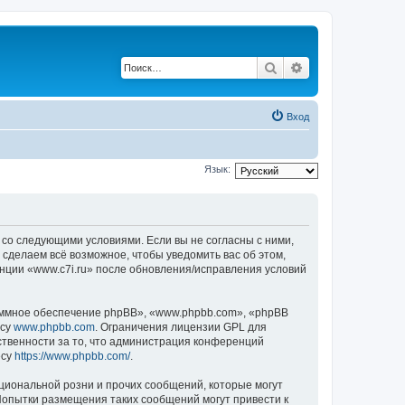
Поиск
Расширенный по
Вход
Язык:
е со следующими условиями. Если вы не согласны с ними,
 сделаем всё возможное, чтобы уведомить вас об этом,
енции «www.c7i.ru» после обновления/исправления условий
ммное обеспечение phpBB», «www.phpbb.com», «phpBB
есу
www.phpbb.com
. Ограничения лицензии GPL для
ственности за то, что администрация конференций
есу
https://www.phpbb.com/
.
циональной розни и прочих сообщений, которые могут
Попытки размещения таких сообщений могут привести к