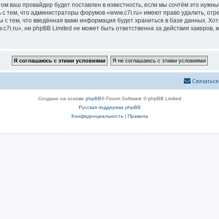
м ваш провайдер будет поставлен в известность, если мы сочтём это нужны
 с тем, что администраторы форумов «www.c7i.ru» имеют право удалить, отр
ы с тем, что введённая вами информация будет храниться в базе данных. Хо
i.ru», ни phpBB Limited не может быть ответственна за действия хакеров, 
Связаться
Создано на основе
phpBB
® Forum Software © phpBB Limited
Русская поддержка phpBB
Конфиденциальность
|
Правила