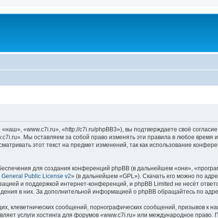
наш», «www.c7i.ru», «http://c7i.ru/phpBB3»), вы подтверждаете своё согласи
c7i.ru». Мы оставляем за собой право изменять эти правила в любое время и
матривать этот текст на предмет изменений, так как использование конфер
еспечения для создания конференций phpBB (в дальнейшем «они», «програ
General Public License v2
» (в дальнейшем «GPL»). Скачать его можно по адр
зацией и поддержкой интернет-конференций, и phpBB Limited не несёт ответ
ведения в них. За дополнительной информацией о phpBB обращайтесь по адр
их, клеветнических сообщений, порнографических сообщений, призывов к на
вляет услуги хостинга для форумов «www.c7i.ru» или международное право. 