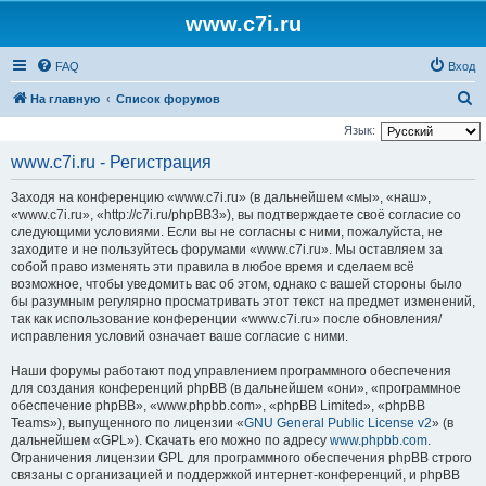
www.c7i.ru
FAQ
Вход
П
На главную
Список форумов
о
Язык:
и
www.c7i.ru - Регистрация
с
Заходя на конференцию «www.c7i.ru» (в дальнейшем «мы», «наш»,
к
«www.c7i.ru», «http://c7i.ru/phpBB3»), вы подтверждаете своё согласие со
следующими условиями. Если вы не согласны с ними, пожалуйста, не
заходите и не пользуйтесь форумами «www.c7i.ru». Мы оставляем за
собой право изменять эти правила в любое время и сделаем всё
возможное, чтобы уведомить вас об этом, однако с вашей стороны было
бы разумным регулярно просматривать этот текст на предмет изменений,
так как использование конференции «www.c7i.ru» после обновления/
исправления условий означает ваше согласие с ними.
Наши форумы работают под управлением программного обеспечения
для создания конференций phpBB (в дальнейшем «они», «программное
обеспечение phpBB», «www.phpbb.com», «phpBB Limited», «phpBB
Teams»), выпущенного по лицензии «
GNU General Public License v2
» (в
дальнейшем «GPL»). Скачать его можно по адресу
www.phpbb.com
.
Ограничения лицензии GPL для программного обеспечения phpBB строго
связаны с организацией и поддержкой интернет-конференций, и phpBB