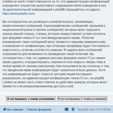
Limited не несёт ответственности за то, что администрация конференций
определяет в качестве допустимого содержания и/или поведения в них.
За дополнительной информацией о phpBB обращайтесь по адресу
https://www.phpbb.com/
.
Вы соглашаетесь не размещать оскорбительных, угрожающих,
клеветнических сообщений, порнографических сообщений, призывов к
национальной розни и прочих сообщений, которые могут нарушить
законы вашей страны, страны, которая предоставляет услуги хостинга
для форумов «www.c7i.ru» или международное право. Попытки
размещения таких сообщений могут привести к вашему немедленному
отключению от конференции, при этом ваш провайдер будет поставлен в
известность, если мы сочтём это нужным. IP-адреса всех сообщений
сохраняются для возможности проведения такой политики. Вы
соглашаетесь с тем, что администраторы форумов «www.c7i.ru» имеют
право удалить, отредактировать, перенести или закрыть любую тему в
любое время по своему усмотрению. Как пользователь вы согласны с тем,
что введённая вами информация будет храниться в базе данных. Хотя
эта информация не будет открыта третьим лицам без вашего
разрешения, ни администрация конференции «www.c7i.ru», ни phpBB
Limited не может быть ответственна за действия хакеров, которые могут
привести к несанкционированному доступу к ней.
На главную
Список форумов
Часовой пояс:
UTC+03:00