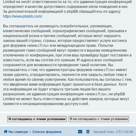
Limited не несёт ответственности за то, что администрация конференций
определяет в качестве допустимого содержания и/или поведения в них.
За дополнительной информацией о phpBB обращайтесь по адресу
https://www.phpbb.com/
.
Вы соглашаетесь не размещать оскорбительных, угрожающих,
клеветнических сообщений, порнографических сообщений, призывов к
национальной розни и прочих сообщений, которые могут нарушить
законы вашей страны, страны, которая предоставляет услуги хостинга
для форумов «www.c7i.ru» или международное право. Попытки
размещения таких сообщений могут привести к вашему немедленному
отключению от конференции, при этом ваш провайдер будет поставлен в
известность, если мы сочтём это нужным. IP-адреса всех сообщений
сохраняются для возможности проведения такой политики. Вы
соглашаетесь с тем, что администраторы форумов «www.c7i.ru» имеют
право удалить, отредактировать, перенести или закрыть любую тему в
любое время по своему усмотрению. Как пользователь вы согласны с тем,
что введённая вами информация будет храниться в базе данных. Хотя
эта информация не будет открыта третьим лицам без вашего
разрешения, ни администрация конференции «www.c7i.ru», ни phpBB
Limited не может быть ответственна за действия хакеров, которые могут
привести к несанкционированному доступу к ней.
На главную
Список форумов
Часовой пояс:
UTC+03:00