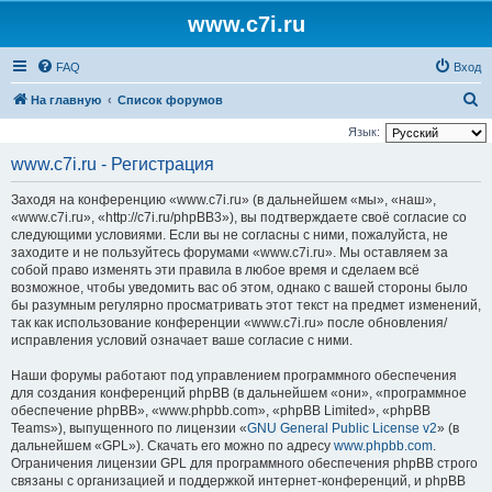
www.c7i.ru
FAQ
Вход
П
На главную
Список форумов
о
Язык:
и
www.c7i.ru - Регистрация
с
Заходя на конференцию «www.c7i.ru» (в дальнейшем «мы», «наш»,
к
«www.c7i.ru», «http://c7i.ru/phpBB3»), вы подтверждаете своё согласие со
следующими условиями. Если вы не согласны с ними, пожалуйста, не
заходите и не пользуйтесь форумами «www.c7i.ru». Мы оставляем за
собой право изменять эти правила в любое время и сделаем всё
возможное, чтобы уведомить вас об этом, однако с вашей стороны было
бы разумным регулярно просматривать этот текст на предмет изменений,
так как использование конференции «www.c7i.ru» после обновления/
исправления условий означает ваше согласие с ними.
Наши форумы работают под управлением программного обеспечения
для создания конференций phpBB (в дальнейшем «они», «программное
обеспечение phpBB», «www.phpbb.com», «phpBB Limited», «phpBB
Teams»), выпущенного по лицензии «
GNU General Public License v2
» (в
дальнейшем «GPL»). Скачать его можно по адресу
www.phpbb.com
.
Ограничения лицензии GPL для программного обеспечения phpBB строго
связаны с организацией и поддержкой интернет-конференций, и phpBB