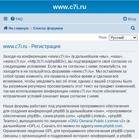
www.c7i.ru
FAQ
Вход
П
На главную
Список форумов
о
Язык:
и
www.c7i.ru - Регистрация
с
Заходя на конференцию «www.c7i.ru» (в дальнейшем «мы», «наш»,
к
«www.c7i.ru», «http://c7i.ru/phpBB3»), вы подтверждаете своё согласие со
следующими условиями. Если вы не согласны с ними, пожалуйста, не
заходите и не пользуйтесь форумами «www.c7i.ru». Мы оставляем за
собой право изменять эти правила в любое время и сделаем всё
возможное, чтобы уведомить вас об этом, однако с вашей стороны было
бы разумным регулярно просматривать этот текст на предмет изменений,
так как использование конференции «www.c7i.ru» после обновления/
исправления условий означает ваше согласие с ними.
Наши форумы работают под управлением программного обеспечения
для создания конференций phpBB (в дальнейшем «они», «программное
обеспечение phpBB», «www.phpbb.com», «phpBB Limited», «phpBB
Teams»), выпущенного по лицензии «
GNU General Public License v2
» (в
дальнейшем «GPL»). Скачать его можно по адресу
www.phpbb.com
.
Ограничения лицензии GPL для программного обеспечения phpBB строго
связаны с организацией и поддержкой интернет-конференций, и phpBB