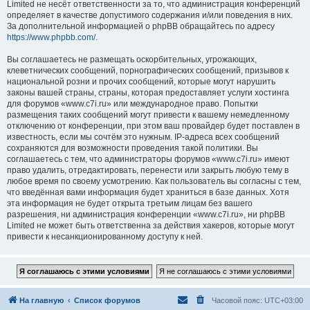
Limited не несёт ответственности за то, что администрация конференций
определяет в качестве допустимого содержания и/или поведения в них.
За дополнительной информацией о phpBB обращайтесь по адресу
https://www.phpbb.com/
.
Вы соглашаетесь не размещать оскорбительных, угрожающих,
клеветнических сообщений, порнографических сообщений, призывов к
национальной розни и прочих сообщений, которые могут нарушить
законы вашей страны, страны, которая предоставляет услуги хостинга
для форумов «www.c7i.ru» или международное право. Попытки
размещения таких сообщений могут привести к вашему немедленному
отключению от конференции, при этом ваш провайдер будет поставлен в
известность, если мы сочтём это нужным. IP-адреса всех сообщений
сохраняются для возможности проведения такой политики. Вы
соглашаетесь с тем, что администраторы форумов «www.c7i.ru» имеют
право удалить, отредактировать, перенести или закрыть любую тему в
любое время по своему усмотрению. Как пользователь вы согласны с тем,
что введённая вами информация будет храниться в базе данных. Хотя
эта информация не будет открыта третьим лицам без вашего
разрешения, ни администрация конференции «www.c7i.ru», ни phpBB
Limited не может быть ответственна за действия хакеров, которые могут
привести к несанкционированному доступу к ней.
На главную
Список форумов
Часовой пояс:
UTC+03:00