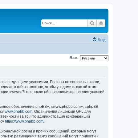
Поиск
Расширенный по
Вход
Язык:
е со следующими условиями. Если вы не согласны с ними,
 сделаем всё возможное, чтобы уведомить вас об этом,
енции «www.c7i.ru» после обновления/исправления условий
ммное обеспечение phpBB», «www.phpbb.com», «phpBB
есу
www.phpbb.com
. Ограничения лицензии GPL для
ственности за то, что администрация конференций
есу
https://www.phpbb.com/
.
циональной розни и прочих сообщений, которые могут
Попытки размещения таких сообщений могут привести к