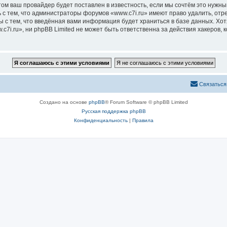
м ваш провайдер будет поставлен в известность, если мы сочтём это нужны
 с тем, что администраторы форумов «www.c7i.ru» имеют право удалить, отр
ы с тем, что введённая вами информация будет храниться в базе данных. Хо
i.ru», ни phpBB Limited не может быть ответственна за действия хакеров, 
Связаться
Создано на основе
phpBB
® Forum Software © phpBB Limited
Русская поддержка phpBB
Конфиденциальность
|
Правила