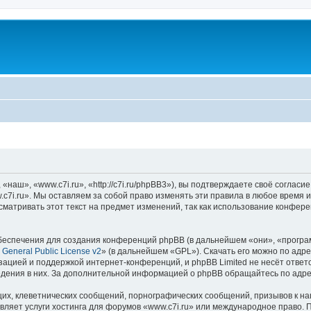
наш», «www.c7i.ru», «http://c7i.ru/phpBB3»), вы подтверждаете своё согласи
c7i.ru». Мы оставляем за собой право изменять эти правила в любое время и
матривать этот текст на предмет изменений, так как использование конфер
еспечения для создания конференций phpBB (в дальнейшем «они», «програ
General Public License v2
» (в дальнейшем «GPL»). Скачать его можно по адр
зацией и поддержкой интернет-конференций, и phpBB Limited не несёт ответ
ведения в них. За дополнительной информацией о phpBB обращайтесь по адр
их, клеветнических сообщений, порнографических сообщений, призывов к на
вляет услуги хостинга для форумов «www.c7i.ru» или международное право. 