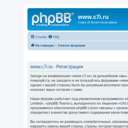
www.c7i.ru
Coast of Seven Incarnations
Ссылки
FAQ
На главную
Список форумов
www.c7i.ru - Регистрация
Заходя на конференцию «www.c7i.ru» (в дальнейшем «мы», «
пожалуйста, не заходите и не пользуйтесь форумами «www.
однако с вашей стороны было бы разумным регулярно прос
означает ваше согласие с ними.
Наши форумы работают под управлением программного об
Limited», «phpBB Teams»), выпущенного по лицензии «
GNU 
программного обеспечения phpBB строго связаны с органи
определяет в качестве допустимого содержания и/или по
Вы соглашаетесь не размещать оскорбительных, угрожающ
нарушить законы вашей страны, страны, которая предоста