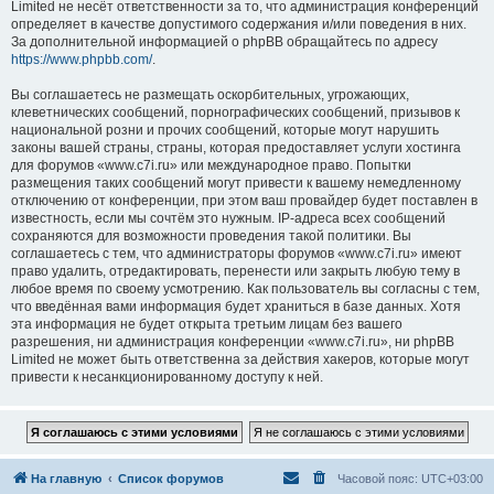
Limited не несёт ответственности за то, что администрация конференций
определяет в качестве допустимого содержания и/или поведения в них.
За дополнительной информацией о phpBB обращайтесь по адресу
https://www.phpbb.com/
.
Вы соглашаетесь не размещать оскорбительных, угрожающих,
клеветнических сообщений, порнографических сообщений, призывов к
национальной розни и прочих сообщений, которые могут нарушить
законы вашей страны, страны, которая предоставляет услуги хостинга
для форумов «www.c7i.ru» или международное право. Попытки
размещения таких сообщений могут привести к вашему немедленному
отключению от конференции, при этом ваш провайдер будет поставлен в
известность, если мы сочтём это нужным. IP-адреса всех сообщений
сохраняются для возможности проведения такой политики. Вы
соглашаетесь с тем, что администраторы форумов «www.c7i.ru» имеют
право удалить, отредактировать, перенести или закрыть любую тему в
любое время по своему усмотрению. Как пользователь вы согласны с тем,
что введённая вами информация будет храниться в базе данных. Хотя
эта информация не будет открыта третьим лицам без вашего
разрешения, ни администрация конференции «www.c7i.ru», ни phpBB
Limited не может быть ответственна за действия хакеров, которые могут
привести к несанкционированному доступу к ней.
На главную
Список форумов
Часовой пояс:
UTC+03:00