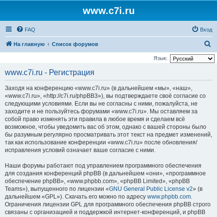
www.c7i.ru
FAQ
Вход
П
На главную
Список форумов
о
Язык:
и
www.c7i.ru - Регистрация
с
Заходя на конференцию «www.c7i.ru» (в дальнейшем «мы», «наш»,
к
«www.c7i.ru», «http://c7i.ru/phpBB3»), вы подтверждаете своё согласие со
следующими условиями. Если вы не согласны с ними, пожалуйста, не
заходите и не пользуйтесь форумами «www.c7i.ru». Мы оставляем за
собой право изменять эти правила в любое время и сделаем всё
возможное, чтобы уведомить вас об этом, однако с вашей стороны было
бы разумным регулярно просматривать этот текст на предмет изменений,
так как использование конференции «www.c7i.ru» после обновления/
исправления условий означает ваше согласие с ними.
Наши форумы работают под управлением программного обеспечения
для создания конференций phpBB (в дальнейшем «они», «программное
обеспечение phpBB», «www.phpbb.com», «phpBB Limited», «phpBB
Teams»), выпущенного по лицензии «
GNU General Public License v2
» (в
дальнейшем «GPL»). Скачать его можно по адресу
www.phpbb.com
.
Ограничения лицензии GPL для программного обеспечения phpBB строго
связаны с организацией и поддержкой интернет-конференций, и phpBB