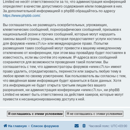
Limited не несёт ответственности за то, что администрация конференций
определяет в качестве допустимого содержания и/или поведения в них.
За дополнительной информацией о phpBB обращайтесь по адресу
https://www.phpbb.com/
.
Вы соглашаетесь не размещать оскорбительных, угрожающих,
клеветнических сообщений, порнографических сообщений, призывов к
национальной розни и прочих сообщений, которые могут нарушить
законы вашей страны, страны, которая предоставляет услуги хостинга
для форумов «www.c7i.ru» или международное право. Попытки
размещения таких сообщений могут привести к вашему немедленному
отключению от конференции, при этом ваш провайдер будет поставлен в
известность, если мы сочтём это нужным. IP-адреса всех сообщений
сохраняются для возможности проведения такой политики. Вы
соглашаетесь с тем, что администраторы форумов «www.c7i.ru» имеют
право удалить, отредактировать, перенести или закрыть любую тему в
любое время по своему усмотрению. Как пользователь вы согласны с тем,
что введённая вами информация будет храниться в базе данных. Хотя
эта информация не будет открыта третьим лицам без вашего
разрешения, ни администрация конференции «www.c7i.ru», ни phpBB
Limited не может быть ответственна за действия хакеров, которые могут
привести к несанкционированному доступу к ней.
На главную
Список форумов
Часовой пояс:
UTC+03:00