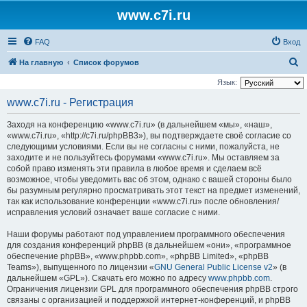
www.c7i.ru
FAQ
Вход
П
На главную
Список форумов
о
Язык:
и
www.c7i.ru - Регистрация
с
Заходя на конференцию «www.c7i.ru» (в дальнейшем «мы», «наш»,
к
«www.c7i.ru», «http://c7i.ru/phpBB3»), вы подтверждаете своё согласие со
следующими условиями. Если вы не согласны с ними, пожалуйста, не
заходите и не пользуйтесь форумами «www.c7i.ru». Мы оставляем за
собой право изменять эти правила в любое время и сделаем всё
возможное, чтобы уведомить вас об этом, однако с вашей стороны было
бы разумным регулярно просматривать этот текст на предмет изменений,
так как использование конференции «www.c7i.ru» после обновления/
исправления условий означает ваше согласие с ними.
Наши форумы работают под управлением программного обеспечения
для создания конференций phpBB (в дальнейшем «они», «программное
обеспечение phpBB», «www.phpbb.com», «phpBB Limited», «phpBB
Teams»), выпущенного по лицензии «
GNU General Public License v2
» (в
дальнейшем «GPL»). Скачать его можно по адресу
www.phpbb.com
.
Ограничения лицензии GPL для программного обеспечения phpBB строго
связаны с организацией и поддержкой интернет-конференций, и phpBB