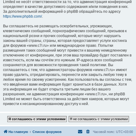
Limited не несёт ответственности за то, что администрация конференций
определяет в качестве допустимого содержания и/или поведения в них.
За дополнительной информацией о phpBB обращайтесь по адресу
https://www.phpbb.com/
.
Вы соглашаетесь не размещать оскорбительных, угрожающих,
клеветнических сообщений, порнографических сообщений, призывов к
национальной розни и прочих сообщений, которые могут нарушить
законы вашей страны, страны, которая предоставляет услуги хостинга
для форумов «www.c7i.ru» или международное право. Попытки
размещения таких сообщений могут привести к вашему немедленному
отключению от конференции, при этом ваш провайдер будет поставлен в
известность, если мы сочтём это нужным. IP-адреса всех сообщений
сохраняются для возможности проведения такой политики. Вы
соглашаетесь с тем, что администраторы форумов «www.c7i.ru» имеют
право удалить, отредактировать, перенести или закрыть любую тему в
любое время по своему усмотрению. Как пользователь вы согласны с тем,
что введённая вами информация будет храниться в базе данных. Хотя
эта информация не будет открыта третьим лицам без вашего
разрешения, ни администрация конференции «www.c7i.ru», ни phpBB
Limited не может быть ответственна за действия хакеров, которые могут
привести к несанкционированному доступу к ней.
На главную
Список форумов
Часовой пояс:
UTC+03:00