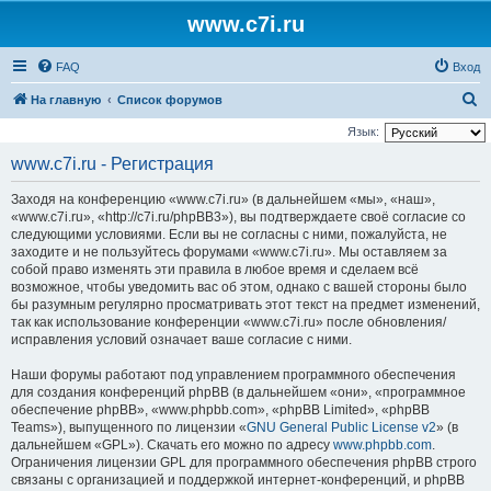
www.c7i.ru
FAQ
Вход
П
На главную
Список форумов
о
Язык:
и
www.c7i.ru - Регистрация
с
Заходя на конференцию «www.c7i.ru» (в дальнейшем «мы», «наш»,
к
«www.c7i.ru», «http://c7i.ru/phpBB3»), вы подтверждаете своё согласие со
следующими условиями. Если вы не согласны с ними, пожалуйста, не
заходите и не пользуйтесь форумами «www.c7i.ru». Мы оставляем за
собой право изменять эти правила в любое время и сделаем всё
возможное, чтобы уведомить вас об этом, однако с вашей стороны было
бы разумным регулярно просматривать этот текст на предмет изменений,
так как использование конференции «www.c7i.ru» после обновления/
исправления условий означает ваше согласие с ними.
Наши форумы работают под управлением программного обеспечения
для создания конференций phpBB (в дальнейшем «они», «программное
обеспечение phpBB», «www.phpbb.com», «phpBB Limited», «phpBB
Teams»), выпущенного по лицензии «
GNU General Public License v2
» (в
дальнейшем «GPL»). Скачать его можно по адресу
www.phpbb.com
.
Ограничения лицензии GPL для программного обеспечения phpBB строго
связаны с организацией и поддержкой интернет-конференций, и phpBB